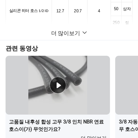
50
상자
12.7
20.7
4
실리콘 히터 호스 1/2 ID
250
릴
더 많이보기
25
상자
관련 동영상
50
상자
16
24
4
실리콘 히터 호스 5/8 ID
250
릴
25
상자
50
상자
19
27
4
실리콘 히터 호스 3/4의 ID
250
릴
25
상자
고품질 내후성 합성 고무 3/8 인치 NBR 연료
3/8 자
50
상자
25
34
4.5
실리콘 히터 호스 1 ID
호스이(가) 무엇인가요?
무 호스이
100
릴