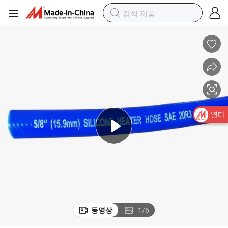
열다
동영상
1
/
6