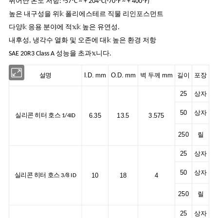
뛰어난 온도 저항:
-57°C ~ + 204°C(-70°F ~ + 400°F)
높은 내구성을 위𝕜 폴리에스테르 직물 리인포스먼트
다양𝕜 응용 분야에 적𝕩𝕜 높은 유연성.
내후성, 냉각수 열화 및 오존에 대𝕜 높은 환경 저항
SAE 20R3 Class A 성능을 초과𝕩니다.
설명
I.D. mm
O.D. mm
벽 두께 mm
길이
포장
25
상자
50
상자
6.35
13.5
3.575
실리콘 히터 호스 1/4ID
250
릴
25
상자
50
상자
10
18
4
실리콘 히터 호스 3/8 ID
250
릴
25
상자