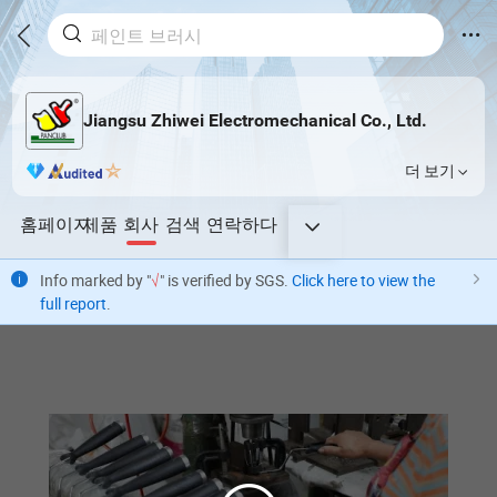
Jiangsu Zhiwei Electromechanical Co., Ltd.
더 보기
홈페이지
제품
회사
검색
연락하다
Info marked by "
√
" is verified by SGS.
Click here to view the
full report
.