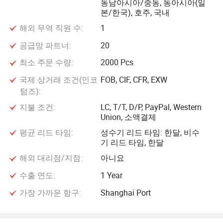
동남아시아/중동, 동아시아(일
본/한국), 호주, 국내
해외 무역 직원 수:
1
공급망 파트너:
20
최소 주문 수량:
2000 Pcs
국제 상거래 조건(인코
FOB, CIF, CFR, EXW
텀즈):
지불 조건:
LC, T/T, D/P, PayPal, Western
Union, 소액결제
평균 리드 타임:
성수기 리드 타임: 한달, 비수
기 리드 타임, 한달
해외 대리점/지점:
아니요
수출 연도:
1 Year
가장 가까운 항구:
Shanghai Port