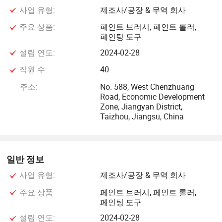
사업 유형:
제조사/공장 & 무역 회사
Maxeda, E-Leclerc, Australia Dulux, 번닝스 등. 우리의 페인
트 공구는 DIY 및 전문 화가들에게 최고의 퍼포먼스를 제공
주요 상품:
페인트 브러시, 페인트 롤러,
페인팅 도구
할 뿐만 아니라 환경 및 지속 가능한 특성에도 인기가 있습니
다.
설립 연도:
2024-02-28
직원 수:
40
Jiangsu Guangyun Electro Co., Ltd. 는 1985년부터 전 세계
주소:
No. 588, West Chenzhuang
고객을 대상으로 OEM 또는 ODM을 해온 강력한 엔지니어
Road, Economic Development
그룹을 보유하고 있습니다. 그 이유 때문에 우리의 그림 도구
Zone, Jiangyan District,
는 거의 2000개의 다른 항목에 범위를 다했다. 현재 중국에 2
Taizhou, Jiangsu, China
개의 공장을 보유하고 있으며, 두 지역 모두 최대 50, 000 평
방 미터, 약 500 명의 직원이 있습니다. R&D 부서에 12명의
숙련된 직원이 있고 QC 부서에 12명이 있어 전 세계 고객에
일반 정보
게 최신 트렌드와 최고의 품질의 제품을 제공할 수 있습니다.
사업 유형:
제조사/공장 & 무역 회사
가까운 미래에 당신을 위해 봉사할 기회가 있기를 바랍니다.
주요 상품:
페인트 브러시, 페인트 롤러,
페인팅 도구
장기적인 비즈니스 관계를 위해 지금 바로 문의하십시오.
설립 연도:
2024-02-28