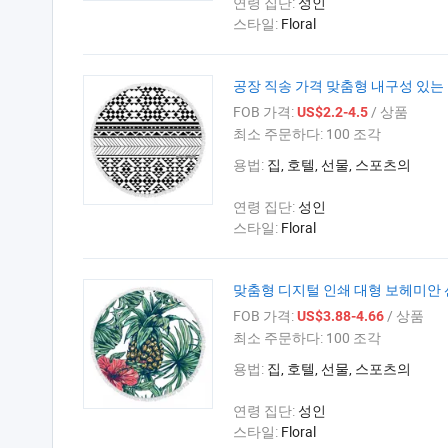
연령 집단:
성인
스타일:
Floral
공장 직송 가격 맞춤형 내구성 있는
FOB 가격:
/ 상품
US$2.2-4.5
최소 주문하다:
100 조각
용법:
집, 호텔, 선물, 스포츠의
연령 집단:
성인
스타일:
Floral
맞춤형 디지털 인쇄 대형 보헤미안 
FOB 가격:
/ 상품
US$3.88-4.66
최소 주문하다:
100 조각
용법:
집, 호텔, 선물, 스포츠의
연령 집단:
성인
스타일:
Floral