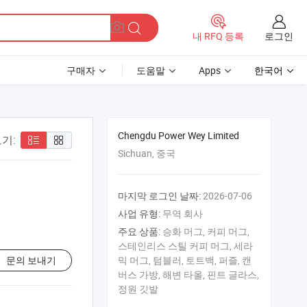
로그인
내 RFQ 등록
구매자
도움말
Apps
한국어
Chengdu Power Wey Limited
기:
Sichuan, 중국
마지막 로그인 날짜:
2026-07-06
사업 유형:
무역 회사
주요 상품:
승화 머그, 커피 머그,
스테인리스 스틸 커피 머그, 세라
문의 보내기
믹 머그, 텀블러, 토트백, 퍼즐, 캔
버스 가방, 해변 타올, 핀트 글라스,
정원 깃발