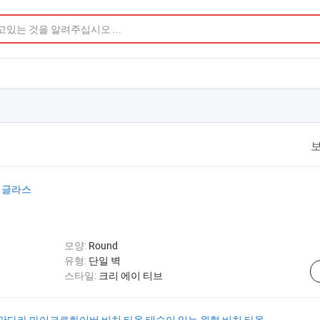
보
트 글라스
모양:
Round
유형:
단일 벽
스타일:
크리 에이 티브
만다라 마이크로화이버 비치 타올 태슬이 있는 원형 비치 타올