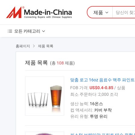
제품
모든 카테고리
홈페이지
제품 목록

제품 목록
(총
108
제품)
맞춤 로고 16oz 음료수 맥주 파인
FOB 가격:
/ 상품
US$0.4-0.85
최소 주문하다:
2,000 조각
생산 능력:
16온스
컵 액세서리:
커버 부착
유리 유형:
투명 유리
커스텀 보헤미안 프린트 태슬 원형 