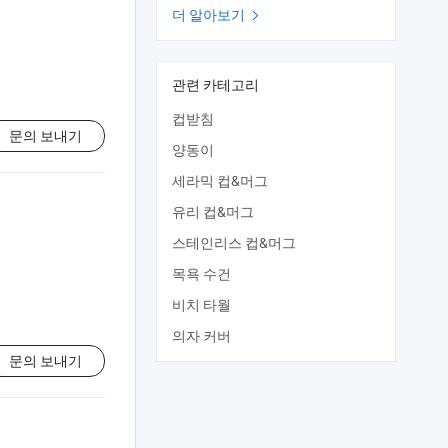
더 알아보기

관련 카테고리
컵받침
문의 보내기
양동이
세라믹 컵&머그
유리 컵&머그
스테인리스 컵&머그
목욕 수건
비치 타월
의자 커버
문의 보내기