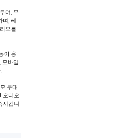
루며, 무
며, 레
나리오를
동이 용
, 모바일
.
규모 무대
인 오디오
충족시킵니