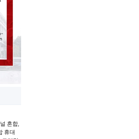
널 혼합,
합 휴대