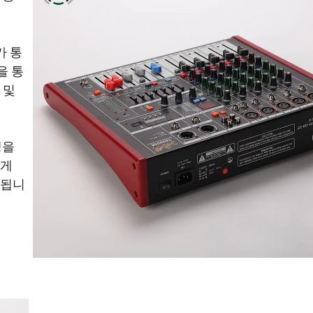
가 통
을 통
 및
생을
하게
상됩니