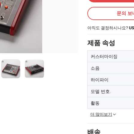
문의 보
아직도 결정하시나요?
U
제품 속성
커스터마이징
소음
하이파이
모델 번호.
활동
더 많이보기
배송