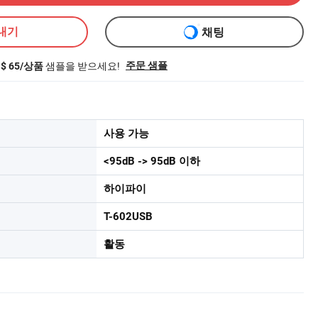
내기
채팅
샘플을 받으세요!
주문 샘플
S$ 65/상품
사용 가능
<95dB -> 95dB 이하
하이파이
T-602USB
활동