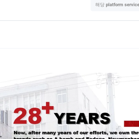
해당
platform servic