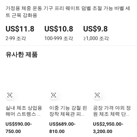
가정용 체중 운동 기구 프리 웨이트 덤벨 조절 가능 바벨 세
트 근육 강화용
US$11.8
US$10.8
US$9.8
2-99
조각
100-999
조각
≥1,000
조각
유사한 제품
실내 체조 상업용
이중 기능 강철 핀
공장 가격 야외 정
해머 스트렝스 장
장착 체육관 피트
원 체조 체력 단련
비 보디빌딩 핀 장
니스 장비 앉아서
거리 운동 공원 운
US$590.00-
US$689.00-
US$2,950.00-
착 운동 체육관 스
다리 확장과 엎드
동 스포츠 피트니
750.00
810.00
3,200.00
포츠 기계 피트니
려 다리 컬 운동
스 운동 놀이터 장