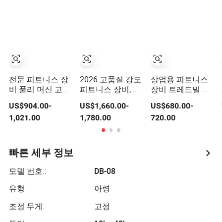
스 훈련 다리 컬
보디빌딩 기계
비
다리 확장 체육관
장비
전문 피트니스 장
2026 고품질 강도
상업용 피트니스
비 풀리 머신 고급
피트니스 장비, 체
장비 트레드밀 프
운동을 위한 전문
중 확장을 위한 체
리미엄 가죽 러닝
US$904.00-
US$1,660.00-
US$680.00-
운동 상업용 피트
육관 클럽
벨트 전문 운동 상
1,021.00
1,780.00
720.00
니스 기계 체육관
업용 피트니스 기
피트니스 장비
계 체육관 피트니
스 장비
빠른 세부 정보
모델 번호.:
DB-08
유형:
아령
조정 무게:
고정