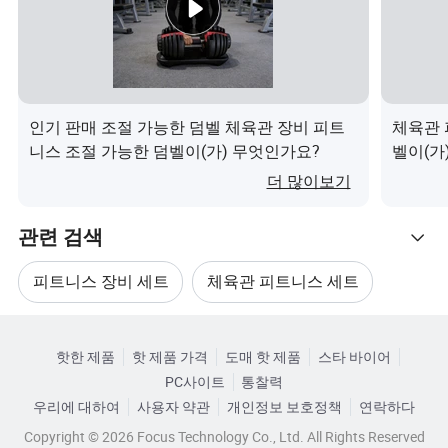
인기 판매 조절 가능한 덤벨 체육관 장비 피트
체육관 
니스 조절 가능한 덤벨이(가) 무엇인가요?
벨이(가
더 많이보기
관련 검색
피트니스 장비 세트
체육관 피트니스 세트
관련 카테고리
신체 건강 체육관
피트니스 보디빌딩 기계
핫한 제품
핫 제품 가격
도매 핫 제품
스타 바이어
카테고리로 찾아보기
PC사이트
통찰력
피트니스 훈련 보디빌딩
덤벨 세트 체육관
우리에 대하여
사용자 약관
개인정보 보호정책
연락하다
Copyright © 2026 Focus Technology Co., Ltd. All Rights Reserved