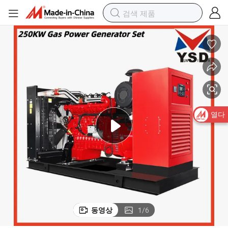
열다
동영상
1
/
6