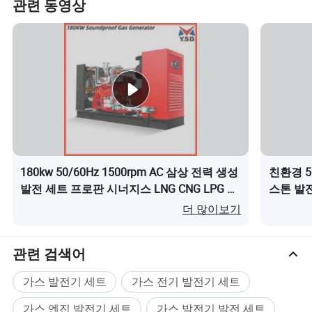
관련 동영상
2-3배입니다.
기술 데이터:
엔진: Commin분
교류 발전기: 패러데이입니다.
주파수: 50 / 60Hz
시간당 가스 소비량: 71입방 미터
인증서: ISO, CE, EAC.
180kw 50/60Hz 1500rpm AC 삼상 전력 생성
친환경 5
보증 : 8000시간 또는 1 년, 우리는 모스크바에
발전 세트 프로판 시너지스 LNG CNG LPG 발
스톤 발전
전 세트 천연가스 바이오가스 가스 발전기이
LPG 바
더 많이보기
에이전트를 가지고 있고 우리의 엔지니어는 매
(가) 무엇인가요?
너지 솔
달 러시아에 갈 것이다. 따라서 판매 후 서비스
관련 검색어
에 대해 걱정𝕘지 말라.
가스 발전기 세트
가스 전기 발전기 세트
가스 엔진 발전기 세트
가스 발전기 발전 세트