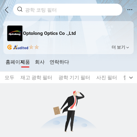
Optolong Optics Co .,Ltd
더 보기
홈페이지
제품
회사
연락하다
모두
재고 광학 필터
광학 기기 필터
사진 필터
형광 