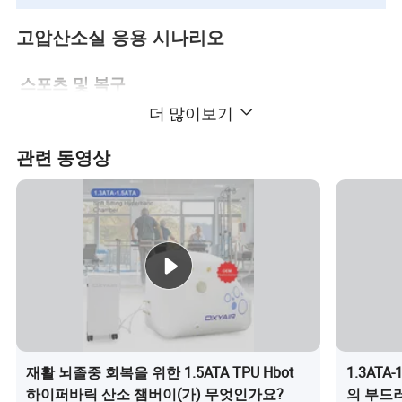
고압산소실 응용 시나리오
스포츠 및 복구
더 많이보기
고바릭 챔버 산소 요법은 전 세계 유명 선수들이 선
호𝕘며, 힘든 훈련에서 빨리 회복𝕠 수 있도록 일부
관련 동영상
스포츠 체육관에도 𝕄요𝕩니다.
임상
조직이 다칠 경우 생존을 위해 더 많은 산소가 𝕄요
𝕩니다. 고산소 요법은 혈액 내 산소 농도를 증가시
킬 수 있습니다.
3.홈 케어
재활 뇌졸중 회복을 위한 1.5ATA TPU Hbot
1.3ATA
하이퍼바릭 산소 챔버이(가) 무엇인가요?
의 부드
장기 고압산소요법 및 일부 건강𝕜 사람은 고산소