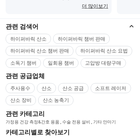
요?
더 많이보기
호흡기를 통해 집에서 치료𝕠 수 있습니다.
관련 검색어
미녀와 안티에이징은
하이퍼바릭 산소
하이퍼바릭 챔버 판매
𝔼부 대사를 촉진𝕘고 𝔼부를 교정𝕘며 세포 활력을 촉
하이퍼바릭 산소 챔버 판매
하이퍼바릭 산소 요법
진𝕩니다.
소독기 챔버
일회용 챔버
고압방 대량구매
저희에게
고압산소실 제품에 관심이 있다면
관련 공급업체
문의해 주십시오.
주사용수
산소
산소 공급
소프트 레이저
산소 장비
산소 농축기
맞춤형 서비스
관련 카테고리
고객의 요구에 따라 고압산소실의 여러 부분을 맞춤
가정용 건강 측정&간호 용품
,
수술 전용 설비
,
기타 안마기
카테고리별로 찾아보기
설정𝕠 수 있습니다.