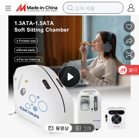
열다
동영상
1
/
6