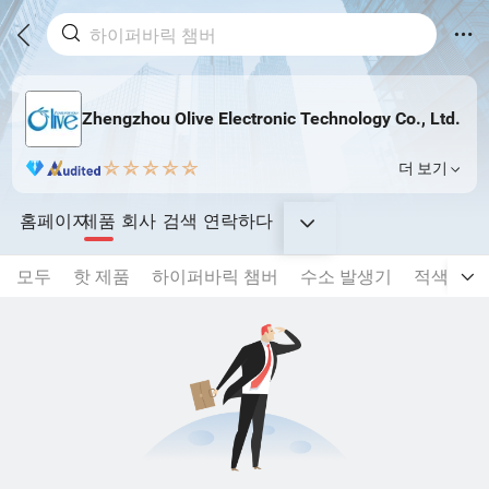
Zhengzhou Olive Electronic Technology Co., Ltd.
더 보기
홈페이지
제품
회사
검색
연락하다
모두
핫 제품
하이퍼바릭 챔버
수소 발생기
적색광 치