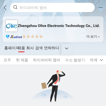
Zhengzhou Olive Electronic Technology Co., Ltd.
더 보기
홈페이지
제품
회사
검색
연락하다
모두
핫 제품
하이퍼바릭 챔버
수소 발생기
적색광 치