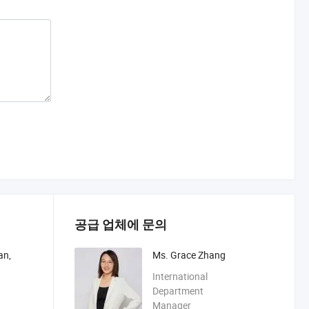
공급 업체에 문의
an,
Ms. Grace Zhang
International
Department
Manager