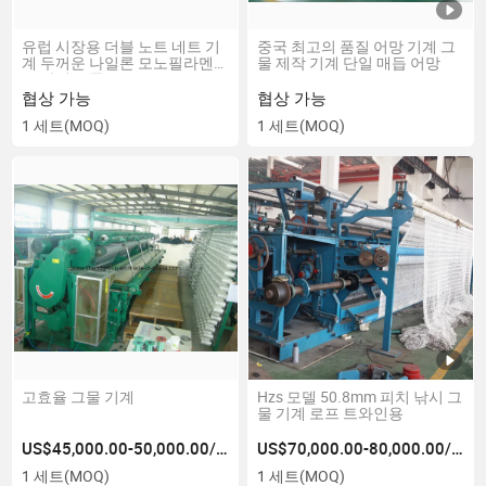
유럽 시장용 더블 노트 네트 기
중국 최고의 품질 어망 기계 그
계 두꺼운 나일론 모노필라멘
물 제작 기계 단일 매듭 어망
트 낚시 그물
협상 가능
협상 가능
1 세트
(MOQ)
1 세트
(MOQ)
고효율 그물 기계
Hzs 모델 50.8mm 피치 낚시 그
물 기계 로프 트와인용
US$45,000.00-50,000.00/세트
US$70,000.00-80,000.00/세트
1 세트
(MOQ)
1 세트
(MOQ)