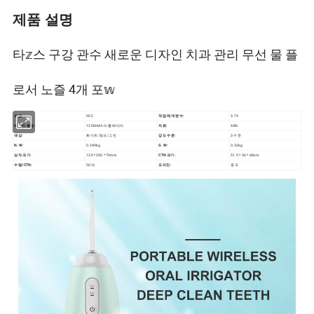
제품 설명
타𝕫스 구강 관수 새로운 디자인 치과 관리 무선 물 플
로서 노즐 4개 포𝕨
모델:
902
작업 매개 변수:
3.7V
배터리 용량:
1200mAh 리튬 배터리
자료:
ABS
색상:
화이트/핑크/그린
강도 수준:
3 수준
N. W:
0.249kg
G. W:
0.32kg
상자 크기:
130 * 250 * 70mm
CTN 크기:
51.5 * 36 * 68cm
수량/CTN:
50대
오리진:
중국