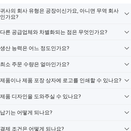
귀사의 회사 유형은 공장이신가요, 아니면 무역 회사
인가요?
Hexi는 주로 마사지기를 생산하는 공장입니다.
다른 공급업체와 차별화되는 점은 무엇인가요?
저희는 고객들과 함께 5년 이상 빠르게 성장해 왔습니다.
생산 능력은 어느 정도인가요?
저희는 고객의 요구 사항뿐만 아니라 시장의 발전 추세도
잘 알고 있습니다. 이 분야에서 가장 전문적인 생산 및 테
저희는 8개의 생산 라인을 보유하고 있으며, 하루 생산량
스트 장비를 보유하고 있습니다. 강력한 품질 관리 부서와
최소 주문 수량은 얼마인가요?
은 약 10,000개입니다.
연구 개발 부서를 갖추고 있으며, 각 제품의 품질은 엄격한
기준에 따라 관리됩니다. 저희 회사에서 제품을 구매하시
최소 주문 수량은 1개 박스 (60개)입니다. 물론, 테스트를
제품이나 제품 포장 상자에 로고를 인쇄할 수 있나요?
면 100% 안심하실 수 있습니다.
위해 샘플 제공도 가능합니다.
로고를 인쇄/각인/레이저 각인하고, 제품 포장 상자를 디
제품 디자인을 도와주실 수 있나요?
자인해 드릴 수 있습니다. 포장 상자의 경우, 최소 주문 수
량은 1,000개입니다.
네, 물론입니다. 저희는 고객들이 시장에서 최적의 솔루션
납기는 어떻게 되나요?
을 얻을 수 있도록 OEM/ODM 서비스를 제공합니다.
샘플 주문은 3일 이내에 배송 준비가 완료됩니다. 대량 주
결제 조건은 어떻게 되나요?
문은 약 1주일 또는 2주 후에 배송 준비가 완료됩니다.