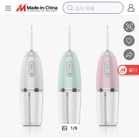
 충전식
51.5* 36*68cm 구강 상쾌한 타하트 색상 상자 / 갈색 판지 치아 관리 USB
열다
1
/
6