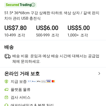

51.5* 36*68cm 구강 상쾌한 타하트 색상 상자 / 갈색 판지
치아 관리 USB 충전식
US$7.80
US$6.00
US$5.00
10-499
조각
500-999
조각
1,000+
조각
배송
배송 비용:
운임과 예상 배송 시간에 대해서는 공급업
체에 문의하세요.
온라인 거래 보호
지급 보증
플랫폼 물류
플랫폼 지원 물류를 통한 더 명확한 배송 추적
검사 서비스
선택적 선적 전 검사로 품질 및 수량 확인
애프터세일즈 & 분쟁 처리