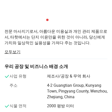
IPX7 등급 방수
노즐 4개 포𝕨
전문 마사지기로서, 아름다운 미용실과 개인 관리 제품으로
서, 타핫에서는 단지 이윤만을 위한 것이 아니라, 당신에게
가치와 일상적인 실용성을 가져다 주는 것입니다.
세부 정보:
모두보기
타핫은 소비자가 더 낫을 자격이 있다는 철학에 기초를 두
고 있다.
우리 공장 및 비즈니스 배경 소개
우리는 대중들에게 보다 나은 품질의 마사지기와 개인 관
리 제품을 제공하기 위해 노력하는 젊고 역동적인 회사입
사업 유형
제조사/공장 & 무역 회사
니다. 끊임없는 인간적인 배려와 디자인과 혁신에 대한 관
심은 우리의 천도이다.
주소
4-2 Guangtian Group, Kunyang
Town, Pingyang County, Wenzhou,
Hexi Company는 면적이 10, 000 평방미터이며 200명 이상
Zhejiang, China
의 직원, 마사지기 장치 및 개인 관리 제품 R&D 팀 25명 이
식물 면적
2000 평방 미터
상, 10년 이상 경력을 가진 기술 인력을 보유하고 있습니다.