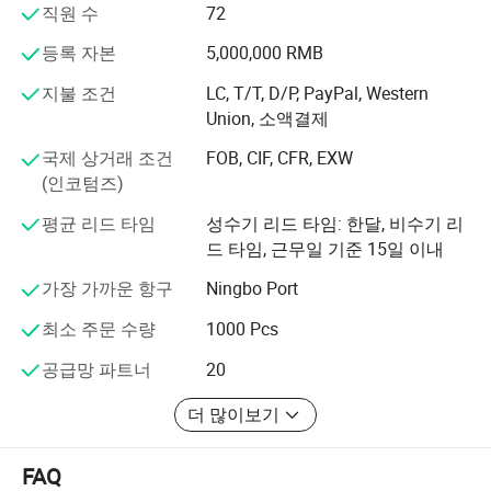
저희 제품은 20개국 이상으로 수출되며 특히 미국, 영국, 호
직원 수
72
주 시장에서 인기가 높습니다. 연간 매출은 $5000, $000 달
러 입니다.
등록 자본
5,000,000 RMB
지불 조건
LC, T/T, D/P, PayPal, Western
이 역동적인 팀에는 5년 간의 제조 및 설계 우수성을 바탕
Union, 소액결제
으로 제작된 마사지기 기계 및 개인 관리 제품이 있습니다.
2016년에 설립된 Wenzhou Hexi Electronic Technology
국제 상거래 조건
FOB, CIF, CFR, EXW
Co., Ltd.는 생산, R&D, 제조 및 판매를 통합하는 회사입니
(인코텀즈)
다. 품질과 경제성은 우리의 사명선언입니다. 비용 효율적
인 설치를 통해 합리적인 가격으로 고품질의 실용적인 지
평균 리드 타임
성수기 리드 타임: 한달, 비수기 리
능형 마사지기를 제공합니다.
드 타임, 근무일 기준 15일 이내
저희는 전문적이고 과학적인 품질 관리 시스템인 ISO
가장 가까운 항구
Ningbo Port
9001:2005를 갖춘 마사지 기기 생산 및 가공 회사입니다.
최소 주문 수량
1000 Pcs
CE, FCC, RoHS 및 기타 권한 인증을 획득했습니다.
공급망 파트너
20
OEM, ODM, 미국, 유럽, 호주, 동남아시아 등 다양한 지역으
로 제품을 수출하는 것을 지원하고 있습니다.
더 많이보기
우리를 경쟁사와 차별화하는 것은 바로 이러한 열정과 사
명이다.
FAQ