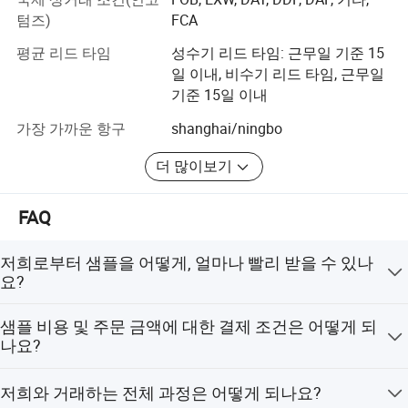
텀즈)
FCA
을. 뛰어난 고객 서비스, 우수한 제품, 뛰어난 가치를 제공한
다는 노튼의 비즈니스 철학은 우리의 비즈니스와 수십 년
평균 리드 타임
성수기 리드 타임: 근무일 기준 15
간 우리가 누리고 있는 관계의 초석이 되었습니다. 방문해
일 이내, 비수기 리드 타임, 근무일
주셔서 감사드리며 곧 협조해 주셔서 감사합니다.
기준 15일 이내
가장 가까운 항구
shanghai/ningbo
더 많이보기
FAQ
저희로부터 샘플을 어떻게, 얼마나 빨리 받을 수 있나
요?
샘플은 PDF 또는 AI 파일을 통해 요청하시면 제작 가능합
샘플 비용 및 주문 금액에 대한 결제 조건은 어떻게 되
니다. 제작 기간은 약 7일 정도 소요됩니다. 구매자는 배송
나요?
비와 샘플 제작 비용, 그리고 자체 로고 인쇄 비용을 부담해
야 합니다.
샘플의 경우, 웨스턴 유니온(West Union)과 페이팔
저희와 거래하는 전체 과정은 어떻게 되나요?
(Paypal)을 이용한 결제를 받습니다. 대량 주문의 경우, 은