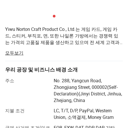
Yiwu Norton Craft Product Co., Ltd.는 게임 카드, 게임 카
드, 스티커, 부직포, 면, 또한 나일론 가방에서는 경쟁력 있
는 가격의 고품질 제품을 생산하고 있으며 전 세계 고객과
비즈니스 관계를 유지하고 있습니다. 플레이카드와 스티커
모두보기
는 유럽, 호주, 남아메리카 및 북아메리카로 수출되며, 모든
카드는 EU 표준을 충족하며 이미 ISO9001, TUV, CE, EN71,
72, 73, ASTM, SGS 및 기타 인증 또는 테스트는 협상 가능
우리 공장 및 비즈니스 배경 소개
합니다. 현재 HP 디지털 6900과 같은 인쇄 기계 등 가장 고
주소
No. 288, Yangcun Road,
급 인쇄 설비를 보유하고 있으며, HP 디지털 25000을 2021
Zhongjiang Street, 000002(Self-
년 말까지 사용할 계획입니다. 우리는 전문적이고 끈질기
Declaration)(Jinyi District, Jinhua,
고 열정적이며 세심한 팀을 가지고 있으며, 사려 깊은 서비
Zhejiang, China
스에 헌신해 왔으며, 모든 일반 고객과 잠재 고객에게 좋은
품질을 제공하고 있으며, 고객 만족도가 보장됩니다. 자세
지불 조건
LC, T/T, D/P, PayPal, Western
한 내용은 저희에게 문의해 주십시오. 당사의 장비는 매우
Union, 소액결제, Money Gram
경쟁력 있는 가격으로 MOQ 제한에 도달할 수 없습니다. 당
국제 상거래 조건(인코
FOB, EXW, DAT, DDP, DAP, 기타,
사는 식품, 음료, 가정용 청소, 건강 관리, 화장품, 더 많은 것