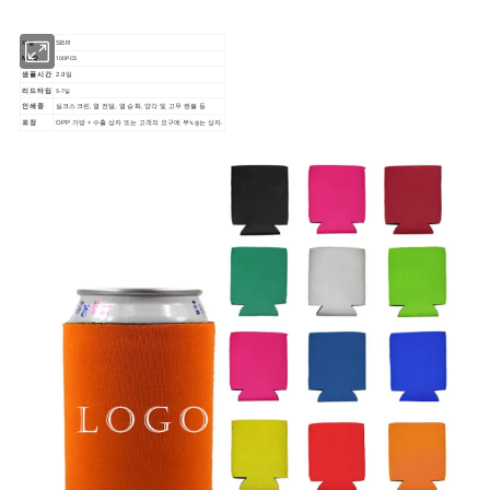
SBR
재질
100PCS
MOQ
샘플 시간
2-3일
5-7일
리드 타임
인쇄 중
실크스크린, 열 전달, 열 승화, 양각 및 고무 랜블 등
포장
OPP 가방 + 수출 상자 또는 고객의 요구에 부𝕩𝕘는 상자.