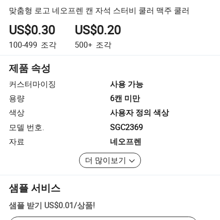
맞춤형 로고 네오프렌 캔 자석 스터비 쿨러 맥주 쿨러
US$0.30
US$0.20
100-499
조각
500+
조각
제품 속성
커스터마이징
사용 가능
용량
6캔 미만
색상
사용자 정의 색상
모델 번호.
SGC2369
자료
네오프렌
더 많이보기
샘플 서비스
샘플 받기
US$0.01
/
상품
!