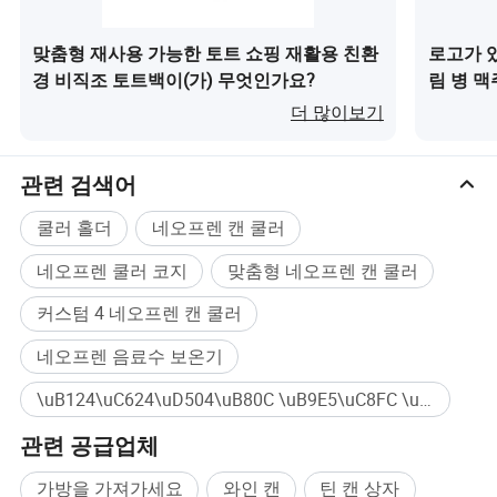
맞춤형 재사용 가능한 토트 쇼핑 재활용 친환
로고가 
경 비직조 토트백이(가) 무엇인가요?
림 병 맥주
션 캔 쿨
더 많이보기
관련 검색어
쿨러 홀더
네오프렌 캔 쿨러
네오프렌 쿨러 코지
맞춤형 네오프렌 캔 쿨러
커스텀 4 네오프렌 캔 쿨러
네오프렌 음료수 보온기
\uB124\uC624\uD504\uB80C \uB9E5\uC8FC \uBCD1 \uCFE0\uC9C0 대량구매
관련 공급업체
회사 𝔄로𝕄
가방을 가져가세요
와인 캔
틴 캔 상자