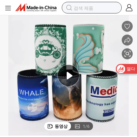
맞춤형 로고 네오프렌 캔 자석 스터비 쿨러 맥주 쿨러
열다
동영상
1
/
6