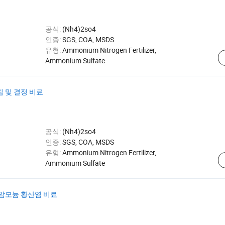
공식:
(Nh4)2so4
인증:
SGS, COA, MSDS
유형:
Ammonium Nitrogen Fertilizer,
Ammonium Sulfate
 및 결정 비료
공식:
(Nh4)2so4
인증:
SGS, COA, MSDS
유형:
Ammonium Nitrogen Fertilizer,
Ammonium Sulfate
 암모늄 황산염 비료