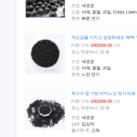
조건:
새로운
신청:
야채, 꽃들, 과일, Crops, Lawn,P
효력:
빠른 연기
자신감을 가지고 성장하세요: NPK 
FOB 가격:
/ 티
US$200.00
최소 주문하다:
20 톤
조건:
새로운
신청:
야채, 꽃들, 과일
효력:
느린 연기
옥수수 짚 기반 아미노산 유기 비료
FOB 가격:
/ 티
US$200.00
최소 주문하다:
20 톤
조건:
새로운
상태:
입상의
물리학 주:
고체