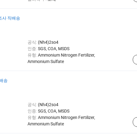
조사 직배송
공식:
(Nh4)2so4
인증:
SGS, COA, MSDS
유형:
Ammonium Nitrogen Fertilizer,
Ammonium Sulfate
 배송
공식:
(Nh4)2so4
인증:
SGS, COA, MSDS
유형:
Ammonium Nitrogen Fertilizer,
Ammonium Sulfate