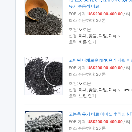
유기 수용성 비료
FOB 가격:
/ 티
US$200.00-400.00
최소 주문하다:
20 톤
조건:
새로운
신청:
야채, 꽃들, 과일, Crops
효력:
빠른 연기
코팅된 다채로운 NPK 유기 과립 
FOB 가격:
/ 티
US$200.00-400.00
최소 주문하다:
20 톤
조건:
새로운
신청:
야채, 꽃들, 과일, Crops, Lawn,P
효력:
느린 연기
고농축 유기 비료 아미노 후믹산 NP
FOB 가격:
/ 티
US$200.00-400.00
최소 주문하다:
26 톤