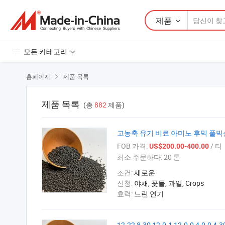
제품
모든 카테고리
홈페이지
제품 목록

제품 목록
(총
882
제품)
고농축 유기 비료 아미노 후믹 풀빅산
FOB 가격:
/ 티
US$200.00-400.00
최소 주문하다:
20 톤
조건:
새로운
신청:
야채, 꽃들, 과일, Crops
효력:
느린 연기
12-22,8-30,12-0-1,12-0-0,