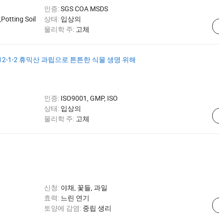
인증:
SGS COA MSDS
otting Soil
상태:
입상의
물리학 주:
고체
12-1-2 휴믹산 과립으로 튼튼한 식물 생명 위해
인증:
ISO9001, GMP, ISO
상태:
입상의
물리학 주:
고체
신청:
야채, 꽃들, 과일
효력:
느린 연기
토양에 감염:
중립 생리