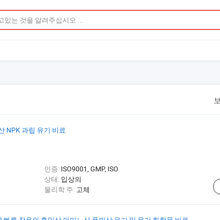
보
 NPK 과립 유기 비료
인증:
ISO9001, GMP, ISO
상태:
입상의
물리학 주:
고체
4-0-0,4-30 빠른 작용의 휴믹산 아미노산 풀빅산 유기 및 무기 화합물 비료