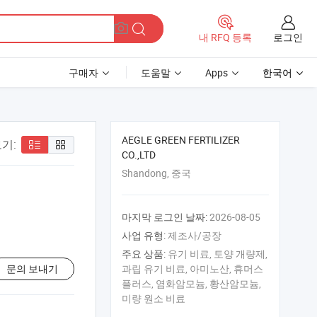
로그인
내 RFQ 등록
구매자
도움말
Apps
한국어
AEGLE GREEN FERTILIZER
기:
CO.,LTD
Shandong, 중국
마지막 로그인 날짜:
2026-08-05
사업 유형:
제조사/공장
주요 상품:
유기 비료, 토양 개량제,
문의 보내기
과립 유기 비료, 아미노산, 휴머스
플러스, 염화암모늄, 황산암모늄,
미량 원소 비료