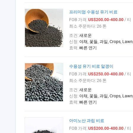
프리미엄 수용성 유기 비료
FOB 가격:
/ 티
US$200.00-400.00
최소 주문하다:
26 톤
조건:
새로운
신청:
야채, 꽃들, 과일, Crops, Lawn,P
효력:
빠른 연기
수용성 유기 비료 알갱이
FOB 가격:
/ 티
US$250.00-400.00
최소 주문하다:
26 톤
조건:
새로운
신청:
야채, 꽃들, 과일, Crops, Lawn,P
효력:
빠른 연기
아미노산 과립 비료
FOB 가격:
/ 티
US$200.00-400.00