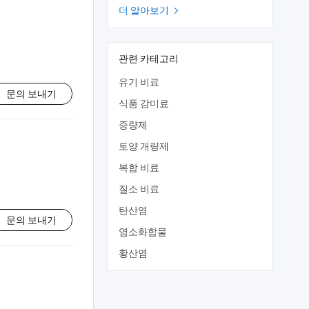
더 알아보기

관련 카테고리
유기 비료
문의 보내기
식품 감미료
증량제
토양 개량제
복합 비료
질소 비료
탄산염
문의 보내기
염소화합물
황산염