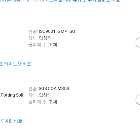
인증:
ISO9001, GMP, ISO
상태:
입상의
물리학 주:
고체
비료 아미노산 비료
인증:
SGS COA MSDS
otting Soil
상태:
입상의
물리학 주:
고체
K 과립 비료