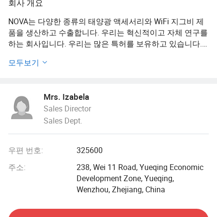
회사 개요
NOVA는 다양한 종류의 태양광 액세서리와 WiFi 지그비 제
품을 생산하고 수출합니다. 우리는 혁신적이고 자체 연구를
하는 회사입니다. 우리는 많은 특허를 보유하고 있습니다.
또한 우리는 국가 혁신 기술 및 고급 기술 기업으로 인정받
모두보기
았습니다. 우리의 제품은 CE, RoHS, FCC, ETL 및 TUV와 같
은 많은 국제 인증을 보유한 고품질 제품입니다. 물론, 우리
는 고품질 공급업체의 일반 관리 및 ISO9001 인증을 보유하
Mrs. Izabela
고 있습니다. 우리는 뮌헨의 Intersolar 및 홍콩 전자 전시회
Sales Director
와 같은 전 세계의 많은 전시회에 참석하는 데 긍정적입니
Sales Dept.
다. 우리의 고품질 제품 덕분에 우리의 협력 회사는 전 세계
에 있습니다. 우리는 전문 팀과 첨단 장비를 보유하고 있으
며, 품질, 용량 및 빠른 배송을 보장하기 위해 100% 검사를
우편 번호:
325600
수행합니다. 우리는 항상 사명의식을 가지고 있습니다:
Nova는 태양광 산업에서 새로운 품질 기준을 만드는 데 헌
주소:
238, Wei 11 Road, Yueqing Economic
신할 것이며, 우리는 또한 꿈이 있습니다: Nova는 중국 제조
Development Zone, Yueqing,
제품을 재정의하여 창의성, 품질 및 생산성을 전달할 것입
Wenzhou, Zhejiang, China
니다. 시간을 내어 주셔서 감사합니다