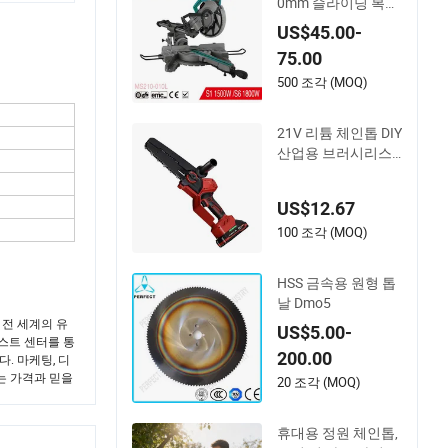
0mm 슬라이딩 복합
각도 절단기 (MS210
US$45.00-
-010L)
75.00
500 조각 (MOQ)
21V 리튬 체인톱 DIY
산업용 브러시리스
모터 8inch 체인톱 6
00W 벌목용 톱
US$12.67
100 조각 (MOQ)
HSS 금속용 원형 톱
날 Dmo5
려 전 세계의 유
US$5.00-
테스트 센터를 통
200.00
다. 마케팅, 디
있는 가격과 믿을
20 조각 (MOQ)
휴대용 정원 체인톱,