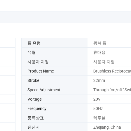
톱 유형
왕복 톱
유형
휴대용
사용자 지정
사용자 지정
Product Name
Brushless Reciproca
Stroke
22mm
Speed Adjustment
Through "on/off" Sw
Voltage
20V
Frequency
50Hz
등록상표
렉투블
원산지
Zhejiang, China