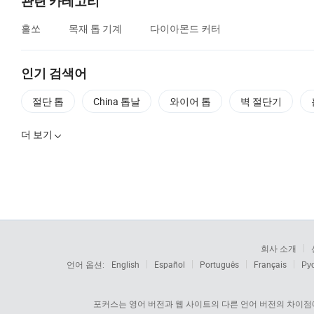
관련 카테고리
홀쏘
목재 톱 기계
다이아몬드 커터
인기 검색어
절단 톱
China 톱날
와이어 톱
벽 절단기
더 보기

회사 소개
언어 옵션:
English
Español
Português
Français
Ру
포커스는 영어 버전과 웹 사이트의 다른 언어 버전의 차이점에