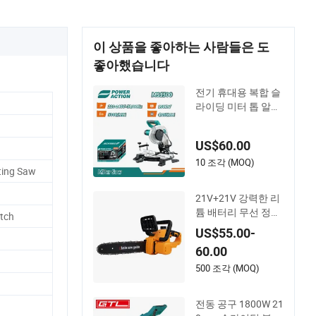
이 상품을 좋아하는 사람들은 도
좋아했습니다
전기 휴대용 복합 슬
라이딩 미터 톱 알루
미늄 금속 목재 절단
기계 목공 전기 톱
US$60.00
10 조각 (MOQ)
ting Saw
21V+21V 강력한 리
튬 배터리 무선 정원
itch
체인톱 핸드헬드 장
US$55.00-
시간 지속되는 정원
60.00
도구
500 조각 (MOQ)
전동 공구 1800W 21