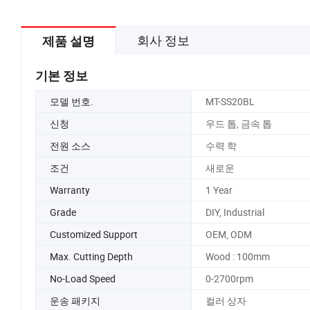
회사 정보
제품 설명
기본 정보
모델 번호.
MT-SS20BL
신청
우드 톱, 금속 톱
전원 소스
수력 학
조건
새로운
Warranty
1 Year
Grade
DIY, Industrial
Customized Support
OEM, ODM
Max. Cutting Depth
Wood : 100mm
No-Load Speed
0-2700rpm
운송 패키지
컬러 상자