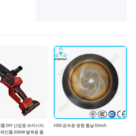
인톱 DIY 산업용 브러시리
HSS 금속용 원형 톱날 Dmo5
h 체인톱 600W 벌목용 톱