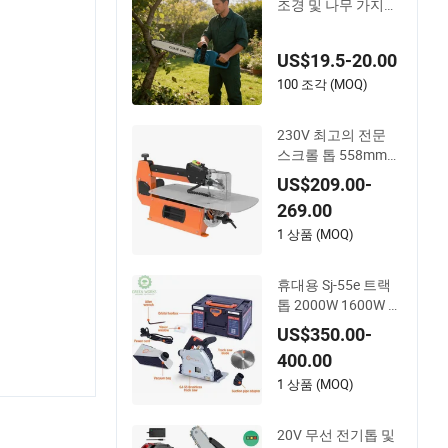
조경 및 나무 가지치
기를 위한 전문 목재
절단 체인톱
US$19.5-20.00
100 조각 (MOQ)
230V 최고의 전문
스크롤 톱 558mm
작업장을 위한 가변
US$209.00-
속도
269.00
1 상품 (MOQ)
휴대용 Sj-55e 트랙
톱 2000W 1600W 고
출력 브러시리스 트
US$350.00-
랙 톱
400.00
1 상품 (MOQ)
20V 무선 전기톱 및