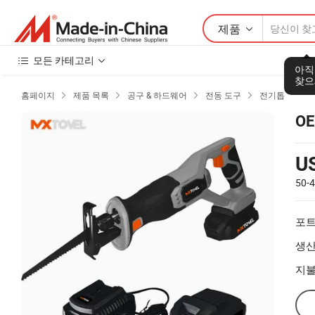
제품
모든 카테고리
아직
찾으
홈페이지
제품 목록
공구 & 하드웨어
전동 도구
전기톱




O
U
50-
포트
생산
지불