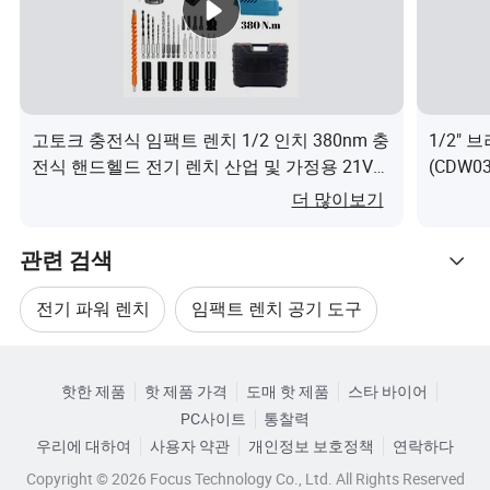
고토크 충전식 임팩트 렌치 1/2 인치 380nm 충
1/2"
전식 핸드헬드 전기 렌치 산업 및 가정용 21V
(CDW0
렌치이(가) 무엇인가요?
더 많이보기
관련 검색
전기 파워 렌치
임팩트 렌치 공기 도구
관련 카테고리
최고의 전기 임팩트 렌치
임팩트 렌치 부품
핫한 제품
핫 제품 가격
도매 핫 제품
스타 바이어
카테고리로 찾아보기
PC사이트
통찰력
임팩트 토크 렌치
전동 임팩트 렌치
우리에 대하여
사용자 약관
개인정보 보호정책
연락하다
Copyright © 2026 Focus Technology Co., Ltd. All Rights Reserved