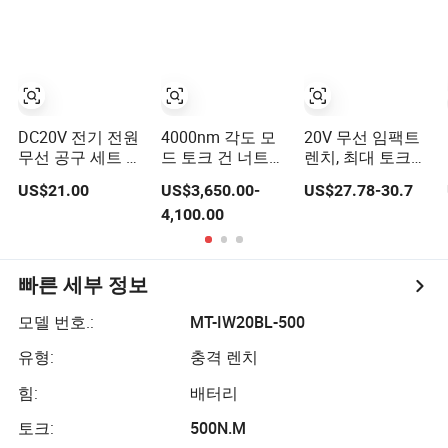
DC20V 전기 전원
4000nm 각도 모
20V 무선 임팩트
무선 공구 세트 리
드 토크 건 너트
렌치, 최대 토크
튬 이온 배터리 브
렌치 배터리 충전
800nm, 3 인 1 전
US$21.00
US$3,650.00-
US$27.78-30.7
러시리스 드릴 임
식 무선 전동 토크
기 렌치,
4,100.00
팩트 렌치
렌치
OEM/ODM 지원
빠른 세부 정보
모델 번호.:
MT-IW20BL-500
유형:
충격 렌치
힘:
배터리
토크:
500N.M