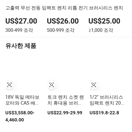
고출력 무선 전동 임팩트 렌치 리튬 전기 브러시리스 렌치
US$27.00
US$26.00
US$25.00
300-499
조각
500-999
조각
≥1,000
조각
유사한 제품
18V 독일 메타보
토크 렌치 소켓 렌
1/2" 브러시리스
모터와 CAS 배터
치 휴대용 브러시
임팩트 렌치 20V
리가 장착된 무선
리스 렌치 세트 전
430n. M 무선 전
US$3,558.00-
US$22.99-29.99
US$19.8-22.8
각도 전동 토크 렌
기 무선 임팩트 렌
문 등급 키트
4,460.00
치 5000nm 전동
치
렌치