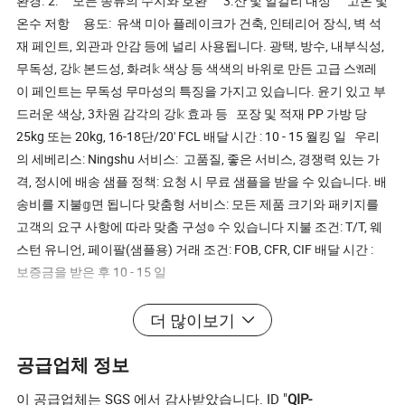
환경. 2. 모든 종류의 수지와 호환 3.산 및 알칼리 내성 고온 및
온수 저항 용도: 유색 미아 플레이크가 건축, 인테리어 장식, 벽 석
재 페인트, 외관과 안감 등에 널리 사용됩니다. 광택, 방수, 내부식성,
무독성, 강𝕜 본드성, 화려𝕜 색상 등 색색의 바위로 만든 고급 스𝔄레
이 페인트는 무독성 무마성의 특징을 가지고 있습니다. 윤기 있고 부
드러운 색상, 3차원 감각의 강𝕜 효과 등 포장 및 적재 PP 가방 당
25kg 또는 20kg, 16-18단/20' FCL 배달 시간 : 10 - 15 월킹 일 우리
의 세베리스: Ningshu 서비스: 고품질, 좋은 서비스, 경쟁력 있는 가
격, 정시에 배송 샘플 정책: 요청 시 무료 샘플을 받을 수 있습니다. 배
송비를 지불𝕘면 됩니다 맞춤형 서비스: 모든 제품 크기와 패키지를
고객의 요구 사항에 따라 맞춤 구성𝕠 수 있습니다 지불 조건: T/T, 웨
스턴 유니언, 페이팔(샘플용) 거래 조건: FOB, CFR, CIF 배달 시간 :
보증금을 받은 후 10 - 15 일
더 많이보기
공급업체 정보
이 공급업체는 SGS 에서 감사받았습니다. ID "
QIP-