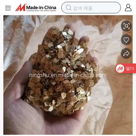
금색 미카 조각 장식용 벽지 코팅 및 페인팅
열다