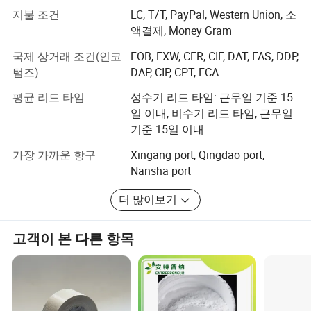
메인 제품은 유리 칩, 유리 비드, 미코 플레이크, 유색 플레
지불 조건
LC, T/T, PayPal, Western Union, 소
이크, 복합 락 칩입니다
액결제, Money Gram
3) 수족관과 장식용 컬러 샌드 & 자갈
국제 상거래 조건(인코
FOB, EXW, CFR, CIF, DAT, FAS, DDP,
텀즈)
DAP, CIP, CPT, FCA
메인 제품은 천연 색 모래와 천연 자갈, 유색 모래와
평균 리드 타임
성수기 리드 타임: 근무일 기준 15
고화질의 컬러 자갈입니다. 합리적인 가격과 정시에 배송
일 이내, 비수기 리드 타임, 근무일
되는 우리 제품은 호주, 캐나다, 두바이, 미국, 한국, 싱가포
기준 15일 이내
르, 말레이시아, 일본, 한국 태국, 우리의 높은 품질, 전문적
인 서비스, 높은 책임감을 즐기는 좋은 명성.
가장 가까운 항구
Xingang port, Qingdao port,
Nansha port
우리는 "품질, 서비스, 책임"을 우리의 원칙으로 여기고 있
으며, 상호 개발 및 혜택을 위해 더 많은 고객과 협력하기를
더 많이보기
희망합니다. 우리는 잠재 구매자들이 우리에게 연락하도록
노력하겠습니다.
고객이 본 다른 항목