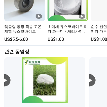
맞춤형 공장 직송 고온
초미세 뮤스코바이트 미
순수 천
저항 뮤스코바이트
카 파우더 / 세리사이트
미카 가루
미카 파우더 피부 관리
납(Pb) 
US$5.5-6.00
US$1.00
US$1.00
및 메이크업용
관련 동영상