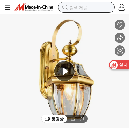
야외 브라스 벽 조명 방수 IP65 LED 조명 홈 포치 안뜰용
열다
동영상
1
/
1