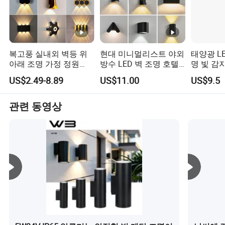
킵니다. 생산 및 디자인을 통합하는 실외용 램프 제조업체
인 Ningshao Lighting은 "제품 라인, 레터 도달", 벨트 및 도
로 조명 사용, 기업 사명으로 도로가 어두워질 수 없음, 도시
가 기초로 자리 매기, 그리고 혁신을 고집합니다.
복고풍 실내외 벽등 위
현대 미니멀리스트 야외
태양광 LE
우리의 큰 비전은 글로벌 조명 기업을 구축하는 것입니다.
아래 조명 가정 정원
방수 LED 벽 조명 호텔
명 빛 감
닝샤오 라이팅은 중동, 동남아시아, 서아시아, 러시아 및 주
LED 램프 조명
복도 및 계단용
터 새벽까
변 국가의 16개 국가에서 이미 사업을 운영하고 있습니다.
US$2.49-8.89
US$11.00
US$9.5
한 일광 
2014년에는 아랍에미리트에서 비즈니스 협력을 설립하고
두바이, 오만, 푸지라, 샤르자 등 여러 곳에서 생산, 공급, 판
관련 동영상
매를 완료했습니다. 우리는 완전한 배송, 판매 및 애프터세
일즈 서비스 시스템을 가지고 있습니다.
10년 동안 개발을 마친 닝샤오 라이팅은 메탈 할라이드 램
프와 에너지 절약 램프에서 대형 LED 시장으로, 그리고 나
서 태양 에너지와 풍력 발전 등 많은 친환경 에너지원의 통
로에 이르기까지 발전했습니다.
우리 회사는 친환경 에너지 개발과 병행하여 탄소 배출량
을 줄이고, 가능한 한 전 세계 저탄소 배출에 기여하고 있습
니다.