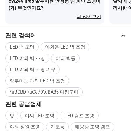
5W24V IP65 알루미늄 안정형 빔 계단 조명이
날씨에 
(가) 무엇인가요?
리시한 
Ningshao Lighting의 제품은 실외 가로등, 코트야드 조명,
높은 기둥 조명, 가로등 조명을 갖추고 있습니다
더 많이보기
관련 검색어
LED 벽 조명
야외용 LED 벽 조명
LED 야외 벽 조명
야외 벽등
LED 야외 벽 조명 기구
알루미늄 야외 LED 벽 조명
\uBCBD \uC870\uBA85 대량구매
관련 공급업체
빛
야외 LED 조명
LED 램프 조명
야외 정원 조명
가로등
태양광 조명 램프