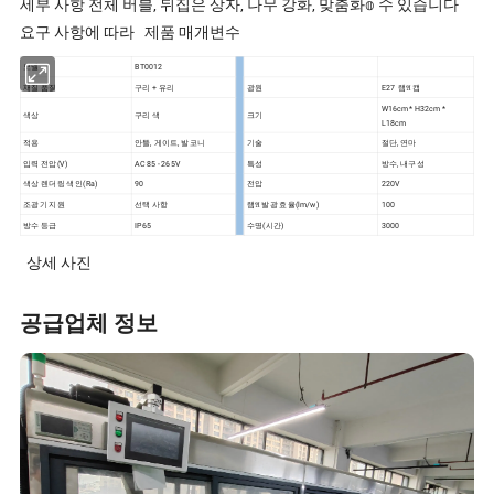
세부 사항 전체 버블, 뒤집은 상자, 나무 강화, 맞춤화𝕠 수 있습니다
요구 사항에 따라 제품 매개변수
모델
BT0012
재질 품질
구리 + 유리
광원
E27 램𝔄 캡
W16cm * H32cm *
색상
구리 색
크기
L18cm
적용
안뜰, 게이트, 발코니
기술
절단, 연마
입력 전압(V)
AC 85 - 265V
특성
방수, 내구성
색상 렌더링 색인(Ra)
90
전압
220V
조광기 지원
선택 사항
램𝔄 발광 효율(lm/w)
100
방수 등급
IP65
수명(시간)
3000
상세 사진
공급업체 정보