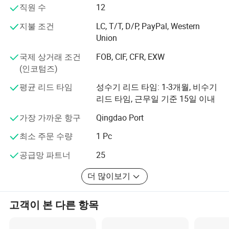
효율적인 생산 관리 시스템을 통해 적시에 주문을 처리할
직원 수
12
수 있습니다. 우리는 시간을 소중하게 생각합니다. 품질을
저해하지 않으면서 마감일을 맞추려고 노력합니다.
지불 조건
LC, T/T, D/P, PayPal, Western
Union
또한, 지속적인 혁신을 위해 최선을 다하고 있습니다. 연구
국제 상거래 조건
FOB, CIF, CFR, EXW
개발에 투자하여 경쟁에서 앞서 나가고 최신 고급 제품을
(인코텀즈)
제공합니다.
평균 리드 타임
성수기 리드 타임: 1-3개월, 비수기
NH Group을 신뢰할 수 있는 제조 파트너로 선택하고 품질,
리드 타임, 근무일 기준 15일 이내
서비스 및 혁신에 대한 탁월한 경험을 쌓을 수 있습니다.
가장 가까운 항구
Qingdao Port
최소 주문 수량
1 Pc
공급망 파트너
25
더 많이보기
고객이 본 다른 항목