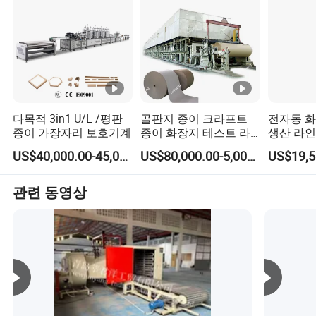
다목적 3in1 U/L /평판
골판지 종이 크라프트
전자동 화
종이 가장자리 보호기계
종이 화장지 테스트 라
생산 라인
이너 종이 플루팅 종이/
US$40,000.00-45,000.00
US$80,000.00-5,000,000.00
재활용 종이 제조 기계
관련 동영상