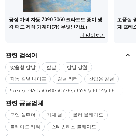
공장 가격 자동 7090 7060 크라프트 종이 냉
고품질 
각 패드 제작 기계이(가) 무엇인가요?
계 프레스
인가요?
더 많이보기
관련 검색어
맞춤형 칼날
칼날
칼날 강철
자동 칼날 나이프
칼날 커터
산업용 칼날
9crsi \uB9AC\uC640\uC778\uB529 \uBE14\uB808\uC774\uB4DC \uB098\uC774\uD504 대량구매
관련 공급업체
공압 실린더
기계 날
롤러 블레이드
블레이드 커터
스테인리스 블레이드