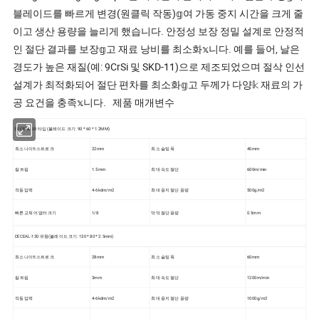
블레이드를 빠르게 변경(원클릭 작동)𝕘여 가동 중지 시간을 크게 줄
이고 생산 용량을 늘리게 했습니다. 안정성 보장 정밀 설계로 안정적
인 절단 결과를 보장𝕘고 재료 낭비를 최소화𝕩니다. 예를 들어, 날은
경도가 높은 재질(예: 9CrSi 및 SKD-11)으로 제조되었으며 절삭 인선
설계가 최적화되어 절단 편차를 최소화𝕘고 두께가 다양𝕜 재료의 가
공 요건을 충족𝕩니다. 제품 매개변수
DECEAL-90 타입 (블레이드 크기: 90 * 60 * 1.2MM)
최소 나이𝔄 스트로크
22mm
최소 슬팅 폭
40mm
칼 트립
1.5mm
최대 속도 절단
600m/min
작동 압력
4-6kdm/m2
최대 용지 절단 용량
500g/m2
빠른 교체 어댑터 크기
1/8
막막 절단 용량
0.5mm
DECEAL-130 유형(블레이드 크기: 130 * 80 * 2.5mm)
최소 나이𝔄 스트로크
28mm
최소 슬팅 폭
60mm
칼 트립
3mm
최대 속도 절단
1200m/min
작동 압력
4-6kdm/m2
최대 용지 절단 용량
1000g/m2