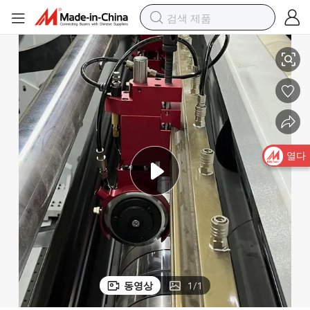
드 샌드페이퍼
테스트라이너 슬리팅 리와인더 원형 공압 공구 블레이드 홀더 골판지 보
열다
동영상
1
/
1