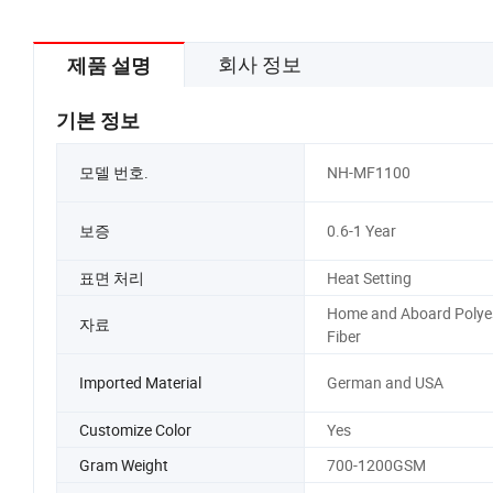
회사 정보
제품 설명
기본 정보
모델 번호.
NH-MF1100
보증
0.6-1 Year
표면 처리
Heat Setting
Home and Aboard Polye
자료
Fiber
Imported Material
German and USA
Customize Color
Yes
Gram Weight
700-1200GSM