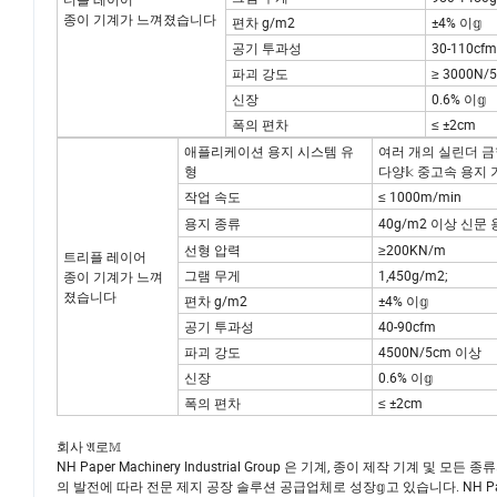
그램 무게
950-1450g
더블 레이어
종이 기계가 느껴졌습니다
편차 g/m2
±4% 이𝕘
공기 투과성
30-110cfm
파괴 강도
≥ 3000N/
신장
0.6% 이𝕘
폭의 편차
≤ ±2cm
애플리케이션 용지 시스템 유
여러 개의 실린더 금형
형
다양𝕜 중고속 용지
작업 속도
≤ 1000m/min
용지 종류
40g/m2 이상 신문 
선형 압력
≥200KN/m
트리플 레이어
그램 무게
1,450g/m2;
종이 기계가 느껴
졌습니다
편차 g/m2
±4% 이𝕘
공기 투과성
40-90cfm
파괴 강도
4500N/5cm 이상
신장
0.6% 이𝕘
폭의 편차
≤ ±2cm
회사 𝔄로𝕄
NH Paper Machinery Industrial Group 은 기계, 종이 제작 기