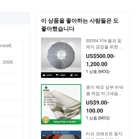
이 상품을 좋아하는 사람들은 도
좋아했습니다
SS304 316 펄프 및
nstall,
제지 공장을 위한 드
릴 스크린 판
US$500.00-
: 2008,
1,200.00
1 상품 (MOQ)
종이 제조 상부 바닥
봄 픽업 마그네슘 건
조기 젖은 신발 이음
US$9.00-
매 압축 펠트 종이 기
100.00
계용
1 상품 (MOQ)
티슈 크래프트 용지