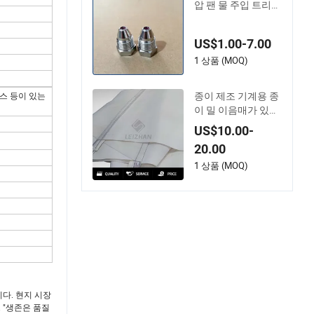
스테인리스 스틸 고
압 팬 물 주입 트리밍
절단 엣지 절단 샤워
시스템 니들 세라믹
US$1.00-7.00
루비 청소 분사 노즐
종이 기계용
1 상품 (MOQ)
종이 제조 기계용 종
레스 등이 있는
이 밀 이음매가 있는
더블 트리플 신발 프
US$10.00-
레스 펠트
20.00
1 상품 (MOQ)
입니다. 현지 시장