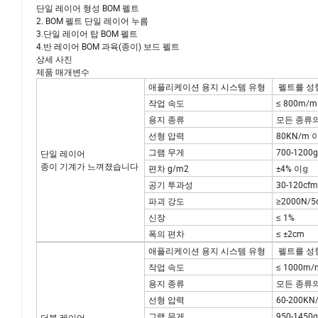
다음을 포𝕨𝕜 단일 레이어 BOM 구성:
단일 레이어 형성 BOM 펠트
2. BOM 펠트 단일 레이어 누름
3.단일 레이어 탑 BOM 펠트
4.반 레이어 BOM 과육(종이) 보드 펠트
상세 사진
제품 매개변수
애플리케이션 용지 시스템 유형
펠트를 성형
작업 속도
≤ 800m/m
용지 종류
모든 종류의 
선형 압력
80KN/m 이
그램 무게
700-1200g
단일 레이어
종이 기계가 느껴졌습니다
편차 g/m2
±4% 이𝕘
공기 투과성
30-120cfm
파괴 강도
≥2000N/5
신장
≤ 1%
폭의 편차
≤ ±2cm
애플리케이션 용지 시스템 유형
펠트를 성형
작업 속도
≤ 1000m/
용지 종류
모든 종류의 
선형 압력
60-200KN