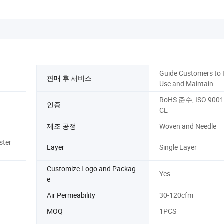
Guide Customers to I
판매 후 서비스
Use and Maintain
RoHS 준수, ISO 9001 
인증
CE
제조 공정
Woven and Needle
ster
Layer
Single Layer
Customize Logo and Packag
Yes
e
Air Permeability
30-120cfm
MOQ
1PCS