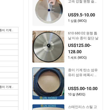
텅스텐 카바이드 /
고속 강철 원형 슬리
팅 절단 칼날 종이 제
작용
US$9.5-10.00
1 상품 (MOQ)
종이 기계 .
610 680 D2 원형 톱
날 티슈 종이 절단 날
US$125.00-
128.00
1 세트 (MOQ)
종이 기계 탄소 섬유
유리 섬유 에폭시 수
지 인광 동 박사 블레
이드
종이 기계 .
US$5.00-10.00
10 쌀 (MOQ)