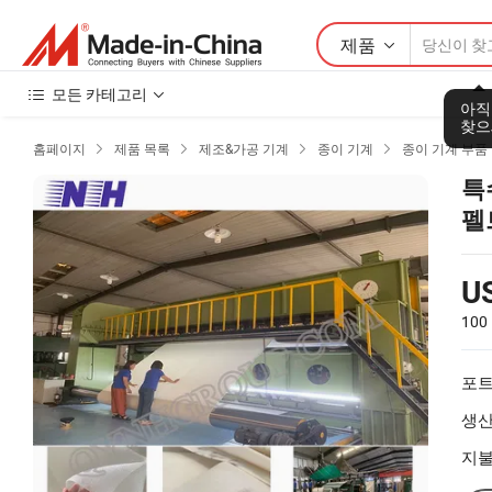
제품
모든 카테고리
홈페이지
제품 목록
제조&가공 기계
종이 기계
종이 기계 부품




특
펠
U
10
포트
생산
지불