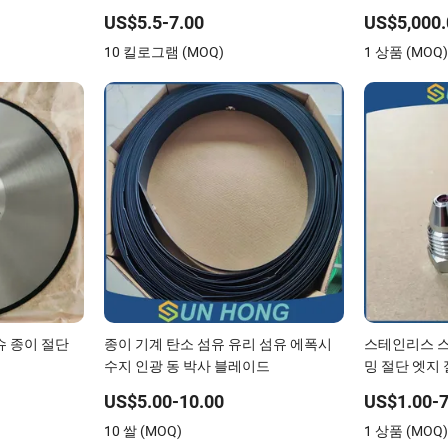
압축 펠트 종
품 의류 이중 삼중 건조기 픽업 바늘 무
건조기 후드
한 이음새 첫 번째 상단 압축 펠트 제지
US$5.5-7.00
US$5,000.
공장용
10 킬로그램 (MOQ)
1 상품 (MOQ
티슈 종이 절단
종이 기계 탄소 섬유 유리 섬유 에폭시
스테인리스 스
수지 인광 동 박사 블레이드
밍 절단 엣지
라믹 루비 청
US$5.00-10.00
US$1.00-7
10 쌀 (MOQ)
1 상품 (MOQ