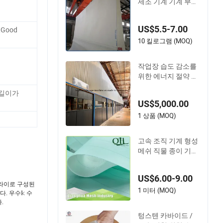
제조 기계 기계 부품
의류 이중 삼중 건조
기 픽업 바늘 무한 이
US$5.5-7.00
e,Good
음새 첫 번째 상단 압
축 펠트 제지 공장용
10 킬로그램 (MOQ)
작업장 습도 감소를
위한 에너지 절약 건
조기 후드
 길이가
US$5,000.00
1 상품 (MOQ)
고속 조직 기계 형성
메쉬 직물 종이 기계
의복
US$6.00-9.00
플라이로 구성된
1 미터 (MOQ)
. 우수𝕜 수
.