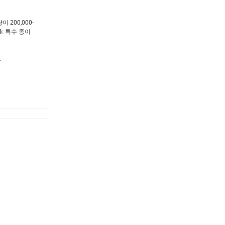
. "생존은 품질
200,000-
𝕜 특수 종이
.