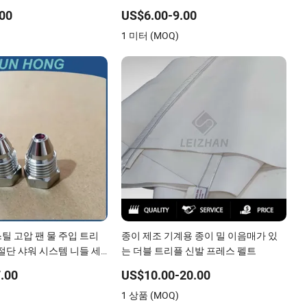
계 의복
00
US$6.00-9.00
)
1 미터 (MOQ)
틸 고압 팬 물 주입 트리
종이 제조 기계용 종이 밀 이음매가 있
 절단 샤워 시스템 니들 세
는 더블 트리플 신발 프레스 펠트
소 분사 노즐 종이 기계용
.00
US$10.00-20.00
)
1 상품 (MOQ)