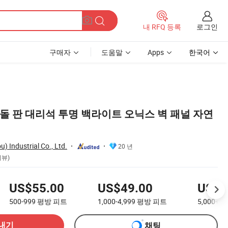
로그인
내 RFQ 등록
구매자
도움말
Apps
한국어
돌 판 대리석 투명 백라이트 오닉스 벽 패널 자연
 Industrial Co., Ltd.
20 년
리뷰)
US$55.00
US$49.00
US$3
500-999
평방 피트
1,000-4,999
평방 피트
5,000+
평
내기
채팅