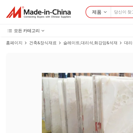
제품
모든 카테고리
홈페이지
건축&장식재료
슬레이트,대리석,화강암&석재
대리
눈 화이트 오닉스 돌 판 대리석 투명 백라이트 오닉스 벽 패널 자연 화