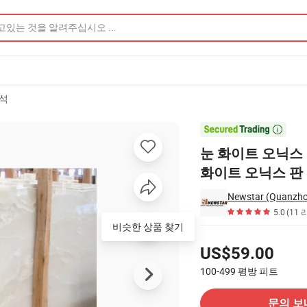
석
이트 오닉스 판 제품 이미지

눈 화이트 오닉스 
화이트 오닉스 판
Newstar (Quanzhou)
5.0
(11 
비슷한 상품 찾기
가격
US$59.00
100-499
평방 피트
공급 업체에 문의
문의 보