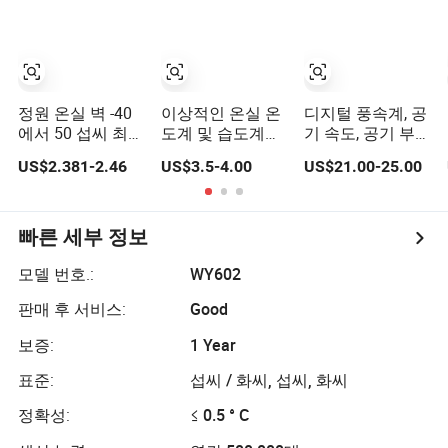
다
정원 온실 벽 -40
이상적인 온실 온
디지털 풍속계, 공
에서 50 섭씨 최대
도계 및 습도계로
기 속도, 공기 부
및 최소 온도계
최대 및 최소 온도
피 풍속 측정기,
US$2.381-2.46
US$3.5-4.00
US$21.00-25.00
를 모니터링합니
온도계, 풍속 기록
다. 맥시 미니 온
계 GM8901,
도계 색상 베이지
GM8901+,
GM8909
빠른 세부 정보
모델 번호.:
WY602
판매 후 서비스:
Good
보증:
1 Year
표준:
섭씨 / 화씨, 섭씨, 화씨
정확성:
≤ 0.5 ° C