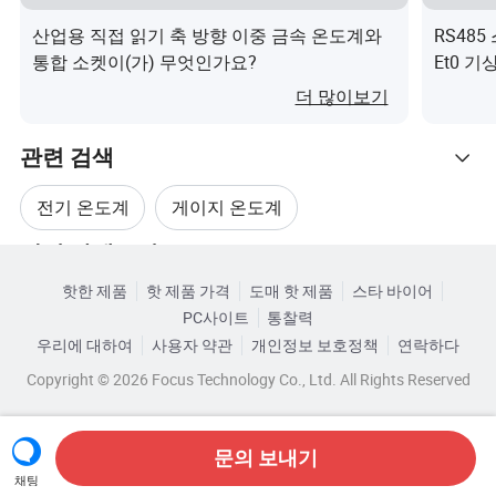
전면에 있는 쉬운 리셋 버튼
산업용 직접 읽기 축 방향 이중 금속 온도계와
RS48
옷걸이 홀이 있어 손톱으로 쉽게 장착할 수 있습니다 또는
통합 소켓이(가) 무엇인가요?
Et0 
후크
요?
더 많이보기
관련 검색
상세 사진
전기 온도계
게이지 온도계
관련 카테고리
스테인리스 온도계
테스트 온도계
핫한 제품
핫 제품 가격
도매 핫 제품
스타 바이어
카테고리로 찾아보기
포장 및 배송
PC사이트
통찰력
가정용 온도계
가정용 의료 온도계
우리에 대하여
사용자 약관
개인정보 보호정책
연락하다
Copyright © 2026 Focus Technology Co., Ltd. All Rights Reserved
문의 보내기
채팅