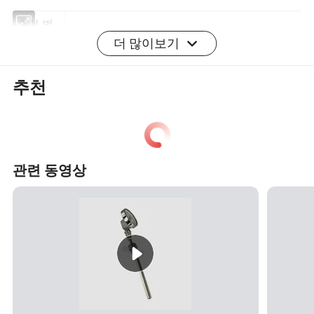
더 많이보기
측정 범
40 ~ 50C
위
추천
재질
ABS 및 항공 등유
크기
227 * 83 * 25mm
온도 범
35 - 42 o C, C 스케일/94 F 스케일의 경우 -108
위
o F
관련 동영상
MOQ
100대
장점
파란색 액체, 수은 불포함
포장
상자
피처
온도계는 최고 및 최저 온도를 나타냅니다