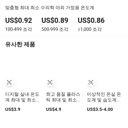
맞춤형 최대 최소 수의학 야외 가정용 온도계
US$0.92
US$0.89
US$0.86
100-499
조각
500-999
조각
≥1,000
조각
유사한 제품
디지털 실내 온도
최고 품질 플라스
이상적인 온실 온
계 최대 및 최소
틱 최대 및 최소
도계 및 습도계로
기록 기능
온도계 -40+50c
최대 및 최소 온도
US$3.9
US$4.9
US$3.5-4.00
를 모니터링할 수
있는 PC 케이스가
포함되어 있습니