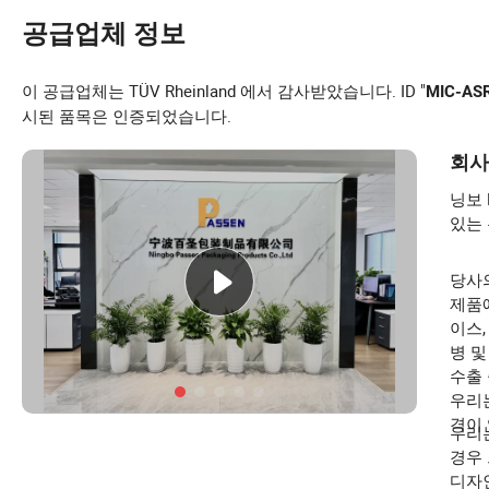
공급업체 정보
이 공급업체는 TÜV Rheinland 에서 감사받았습니다. ID "
MIC-AS
시된 품목은 인증되었습니다.
회사
닝보 
있는
당사
제품에
이스,
병 
수출
우리는
격이
우리는
경우 
디자