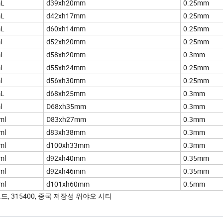
L
d39xh20mm
0.25mm
L
d42xh17mm
0.25mm
L
d60xh14mm
0.25mm
l
d52xh20mm
0.25mm
L
d58xh20mm
0.3mm
l
d55xh24mm
0.25mm
l
d56xh30mm
0.25mm
L
d68xh25mm
0.3mm
l
D68xh35mm
0.3mm
ml
D83xh27mm
0.3mm
ml
d83xh38mm
0.3mm
ml
d100xh33mm
0.3mm
ml
d92xh40mm
0.35mm
ml
d92xh46mm
0.35mm
ml
d101xh60mm
0.5mm
로드, 315400, 중국 저장성 위야오 시티