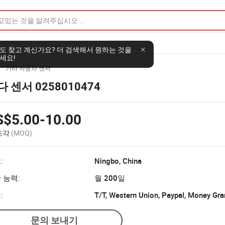
도 찾고 계신가요? 더 검색해서 원하는 것을
세요!
기타 자동차 센서

다 센서 0258010474
S$5.00-10.00
 조각
(MOQ)
:
Ningbo, China
 능력:
월 200일
:
T/T, Western Union, Paypal, Money Gr
문의 보내기