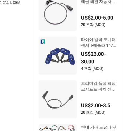
애물 해결 자동차 부
고 문의𝕜 OEM
품 센서 차량 부품 2
5360238 12498965
US$2.00-5.00
213-1647 1045611
8 체리용
20 조각 (MOQ)
타이어 압력 모니터
센서 T-에슬라 1472
547 1472547g 149
US$23.00-
0701-01-C 1490701
30.00
-01-B 1490700-00-B
4 조각 (MOQ)
프리미엄 품질 크랭
크샤프트 위치 센서
90357491 9045144
2 1238983 623832
US$2.00-3.5
5 S101938001z 자
동차 CKP 센서 GM
20 조각 (MOQ)
용
현대 기아 도요타 닛