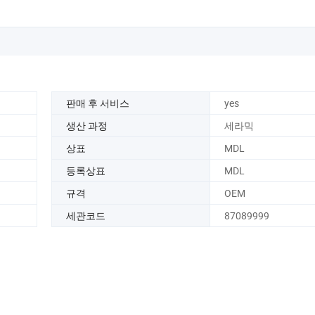
판매 후 서비스
yes
생산 과정
세라믹
상표
MDL
등록상표
MDL
규격
OEM
세관코드
87089999