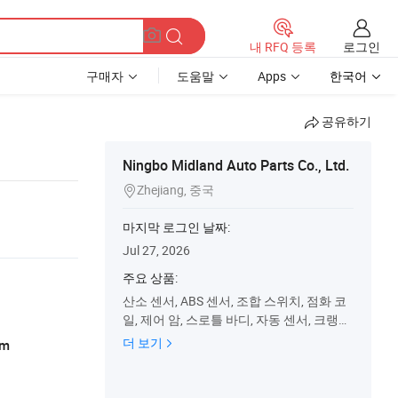
로그인
내 RFQ 등록
구매자
도움말
Apps
한국어
공유하기
Ningbo Midland Auto Parts Co., Ltd.
Zhejiang, 중국

마지막 로그인 날짜:
Jul 27, 2026
주요 상품:
산소 센서, ABS 센서, 조합 스위치, 점화 코
일, 제어 암, 스로틀 바디, 자동 센서, 크랭크
샤프트 센서, EGR 밸브, 블로워 저항기
더 보기
am