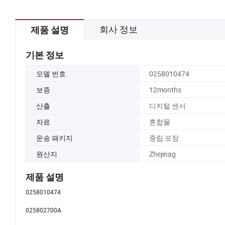
회사 정보
제품 설명
기본 정보
모델 번호.
0258010474
보증
12months
산출
디지털 센서
자료
혼합물
운송 패키지
중립 포장
원산지
Zhejinag
제품 설명
0258010474
025802700A