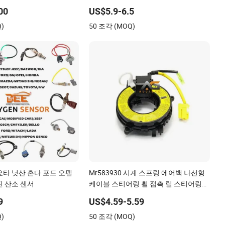
 ABS 휠 속도 미터 센서
00
US$5.9-6.5
Q)
50 조각 (MOQ)
요타 닛산 혼다 포드 오펠
Mr583930 시계 스프링 에어백 나선형
진 산소 센서
케이블 스티어링 휠 접촉 릴 스티어링
휠 에어백 시계 스프링 접촉 릴 코일 스
9
US$4.59-5.59
프링 일본 자동차 부품
Q)
50 조각 (MOQ)