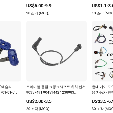
우디용 A8
동차 부품 차량
US$6.00-9.9
US$1.1-3.
20 조각 (MOQ)
10 조각 (MO
T-에슬라
프리미엄 품질 크랭크샤프트 위치 센서
현대 기아 도
701-01-C
90357491 90451442 1238983
용 자동차 엔
00-B
6238325 S101938001z 자동차 CKP 센
US$2.00-3.5
US$3.5-6.
서 GM용
20 조각 (MOQ)
30 조각 (MO