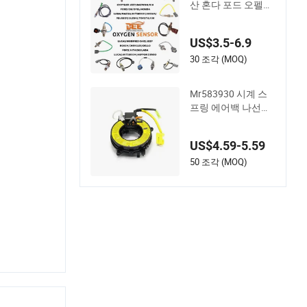
산 혼다 포드 오펠용
자동차 엔진 산소 센
서
US$3.5-6.9
30 조각 (MOQ)
Mr583930 시계 스
프링 에어백 나선형
케이블 스티어링 휠
접촉 릴 스티어링 휠
US$4.59-5.59
에어백 시계 스프링
접촉 릴 코일 스프링
50 조각 (MOQ)
일본 자동차 부품