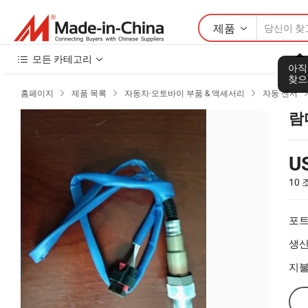
제품
모든 카테고리
아직
찾으
홈페이지
제품 목록
자동차·오토바이 부품 & 액세서리
자동 센서



람
U
10
포트
생산
지불