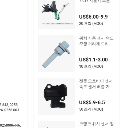
7503 자동차 부품 헤
드램프 액체 수위 센
서 높이 센서 아우디
US$6.00-9.9
용 A8
20 조각 (MOQ)
위치 자동 센서 속도
주행 거리계 드라이
브 슬리브 OEM 514
314202 한국 자동차
US$1.1-3.00
부품 차량 ABS 휠 속
도 미터 센서
10 조각 (MOQ)
전문 오토바이 센서
속도 센서 배출 가스
제어용
US$5.9-6.5
 843, 0258
50 조각 (MOQ)
24, 0258 003
크랭크 위치 센서 장
0258006446,