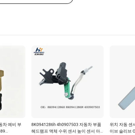
동차 예비 부
8K0941286h 4h0907503 자동차 부품
위치 자동 센
89
헤드램프 액체 수위 센서 높이 센서 아
이브 슬리브 OE