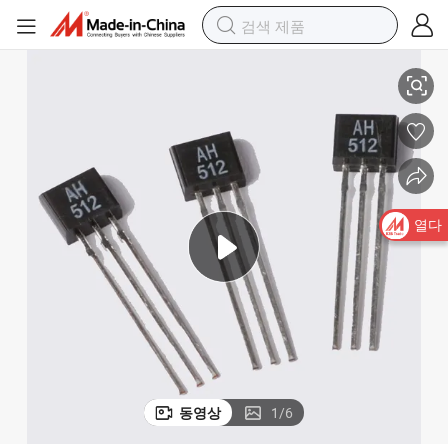
홀 센서 집적 회로 속도 측정 Ah3031 브러시리스 모터용 양극 홀 IC
열다
동영상
1
/
6