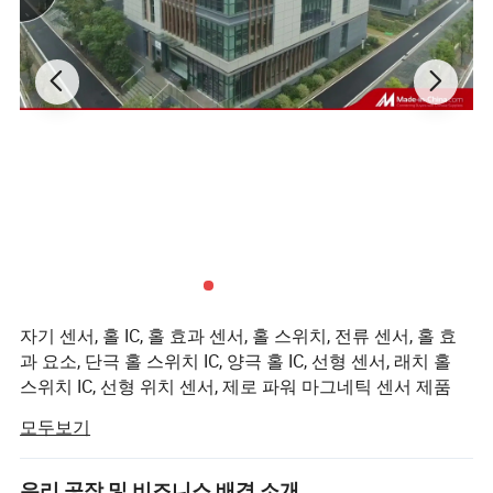
출력 누설 전류
IOH
VOUT = 24V B
-
0.1
10
μ A
공급 전류
ICC
VCC = 출력 열림
-
-
10
mA
출력 상승 시간
TR
RL = 820Ω CL = 20PF
-
0.12
-
μ S
출력 𝕘강 시간
TF
RL = 820Ω CL = 20PF
-
0.18
-
μ S
회사 𝔄로𝕄
자기 센서, 홀 IC, 홀 효과 센서, 홀 스위치, 전류 센서, 홀 효
과 요소, 단극 홀 스위치 IC, 양극 홀 IC, 선형 센서, 래치 홀
스위치 IC, 선형 위치 센서, 제로 파워 마그네틱 센서 제품
"Nanjing AH Electronic Science & Technology Co., Ltd"는
모두보기
2003년 5월에 몇몇 중국 자성 센서 선임 전문가들에 의해
설립되었습니다. 문화는 "과학, 개발, 서비스"이며, 우리 회
사는 중국의 독립 지적 재산권을 소유한 센서를 연구하고
우리 공장 및 비즈니스 배경 소개