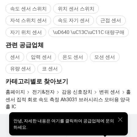
속도 센서 스위치
위치 센서 스위치
자석 스위치 센서
속도 자기 센서
근접 센서
자기 위치 센서
\uD640 \uC13C\uC11C 대량구매
관련 공급업체
센서
압력 센서
온도 센서
모션 센서
유량 센서
코 센서
카테고리별로 찾아보기
홈페이지
전기&전자
감응 신호장치
변위 센서
홀
센서 집적 회로 속도 측정 Ah3031 브러시리스 모터용 양극
홀 IC
안녕
,
자세한 내용은 여기를 클릭하여 공급업체에 문의
핫한 제품
핫 제품 가격
도매 핫 제품
스타 바이어
하세요.
PC사이트
통찰력