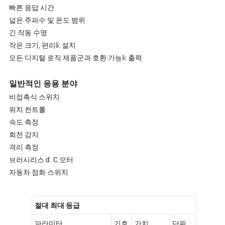
빠른 응답 시간
넓은 주파수 및 온도 범위
긴 작동 수명
작은 크기, 편리𝕜 설치
모든 디지털 로직 제품군과 호환 가능𝕜 출력
일반적인 응용 분야
비접촉식 스위치
위치 컨트롤
속도 측정
회전 감지
격리 측정
브러시리스 d. C 모터
자동차 점화 스위치
절대 최대 등급
파라미터
기호
가치
단위