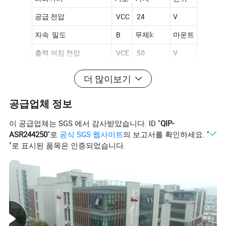
공급 전압
VCC
24
V
자속 밀도
B
무제𝕜
마운트
출력 꺼짐 전압
VCE
50
V
연속 출력 전류
IOL
50
mA
더 많이보기
작동 온도 범위
TA
-40 ~ 125
º C
공급업체 정보
보관 온도 범위
TS
55~150명
º C
이 공급업체는 SGS 에서 감사받았습니다. ID "
QIP-
ASR244250
"로
공식 SGS 웹사이트
의 보고서를 확인하세요. "
"로 표시된 품목은 인증되었습니다.
전기적 특성
TA = 25ºC
유형 및 값
단위
파라미터
기호
테스트 조건
최소
보통
최대
공급 전압
VCC
4.5
-
24
V
출력 포화 전압
볼륨
Iout = 20mA B > BOP
-
200
400
MV