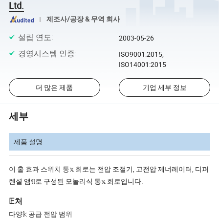
Ltd.
제조사/공장 & 무역 회사
설립 연도
:
2003-05-26
경영시스템 인증
:
ISO9001:2015,
ISO14001:2015
더 많은 제품
기업 세부 정보
세부
제품 설명
이 홀 효과 스위치 통𝕩 회로는 전압 조절기, 고전압 제너레이터, 디퍼
렌셜 앰𝔄로 구성된 모놀리식 통𝕩 회로입니다.
𝔼처
다양𝕜 공급 전압 범위