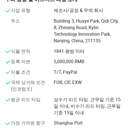
제조하는 데 적용됩니다.
사업 유형
제조사/공장 & 무역 회사
Nanjing AH Electronic Science & Technology Co., Ltd는 첨
주소
Building 3, Huaye Park, Qidi City,
단 기술의 장점, 풍부한 산업 경험, 그리고 풍부한 시장 가시
8, Zhineng Road, Kylin
성을 바탕으로 미국, 대만 및 본토에서 IC 설계, 제조, 포장
Technology Innovation Park,
및 테스트 분야의 최고 전문 제조업체와 해외 전략적 협력
Nanjing, China, 211135
관계를 수립했습니다. 이 회사는 고급 설계 및 제조 기술을
통해 제품과 기술을 최고 수준으로 보장하고 제품의 일관
식물 면적
1841 평방 미터
성, 신뢰성 및 안정성을 보장합니다.
등록 자본
5,000,000 RMB
"Nanjing AH Electronic Science & Technology Co., Ltd"의
지불 조건
T/T, PayPal
제품에는 AH 시리즈 단극 홀 스위치 IC, AH 시리즈 양극성
홀 IC, AH 시리즈 래치 홀 스위치 IC, AH 시리즈 선형 홀 IC,
국제 상거래 조건
FOB, CIF, EXW
WG 시리즈 제로 전력 소비 자기 센서 등이 포함됩니다
(인코텀즈)
." Nanjing AH Electronic Science & Technology Co., Ltd."는
평균 리드 타임
성수기 리드 타임: 근무일 기준 15
장쑤성의 새로운 첨단 기술 엔터프라이즈입니다. 이 회사
일 이내, 비수기 리드 타임, 근무일
는 중국 특허 12개 이상, 국제 특허 2개를 보유하고 있습니
기준 15일 이내
다. 이 회사는 ISO9001 인증 및 제품 환경 보호 테스트를 통
가장 가까운 항구
Shanghai Port
과했으며 여러 국가 기술 프로젝트를 수행했습니다.