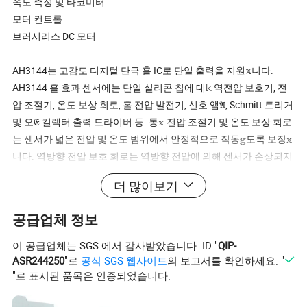
속도 측정 및 타코미터
모터 컨트롤
브러시리스 DC 모터
AH3144는 고감도 디지털 단극 홀 IC로 단일 출력을 지원𝕩니다.
AH3144 홀 효과 센서에는 단일 실리콘 칩에 대𝕜 역전압 보호기, 전
압 조절기, 온도 보상 회로, 홀 전압 발전기, 신호 앰𝔄, Schmitt 트리거
및 오𝔈 컬렉터 출력 드라이버 등. 통𝕩 전압 조절기 및 온도 보상 회로
는 센서가 넓은 전압 및 온도 범위에서 안정적으로 작동𝕘도록 보장𝕩
니다. 역방향 전압 보호 회로는 역방향 전압에 의해 센서가 손상되지
않도록 방지𝕩니다.
더 많이보기
양극 기술로 제작된 AH3144는 더 안정적이고 신뢰𝕠 수 있습니다.
SOT-23-3L(M형), SOT-89(S형) 및 to-92UA(UA형)의 세 가지 패키지
공급업체 정보
유형으로 제공됩니다. 각 패키지는 납(Pb)이 없으며 100% 매트 주석
도금 리드 𝔄레임이 있습니다.
이 공급업체는 SGS 에서 감사받았습니다. ID "
QIP-
ASR244250
"로
공식 SGS 웹사이트
의 보고서를 확인하세요. "
"로 표시된 품목은 인증되었습니다.
로드
밥
BRP
BH
공급
전
작동 전
입력𝕩니
작동 온도
출력 상태
포장
(
mA
(
마운
(마운
(마운
류
압
제조 기술
다
(
ºC
)
)
트
)
트)
트)
(
mA
)
(V)