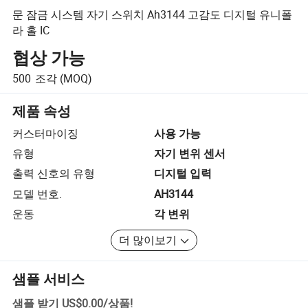
문 잠금 시스템 자기 스위치 Ah3144 고감도 디지털 유니폴
라 홀 IC
협상 가능
500
조각
(MOQ)
제품 속성
커스터마이징
사용 가능
유형
자기 변위 센서
출력 신호의 유형
디지털 입력
모델 번호.
AH3144
운동
각 변위
더 많이보기
샘플 서비스
샘플 받기
US$0.00
/
상품
!