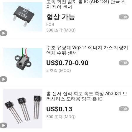
고속 회전 감지 홀 IC (AH3134) 단극 위
치 제어 센서
협상 가능
FOB
FOB
500 조각
(MOQ)
수조 유량계 Wg214 에너지 가스 계량기
액체 수위 센서
US$
0.70
-
0.90
FOB
5 조각
(MOQ)
홀 센서 집적 회로 속도 측정 Ah3031 브
러시리스 모터용 양극 홀 IC
US$
0.13
FOB
500 조각
(MOQ)