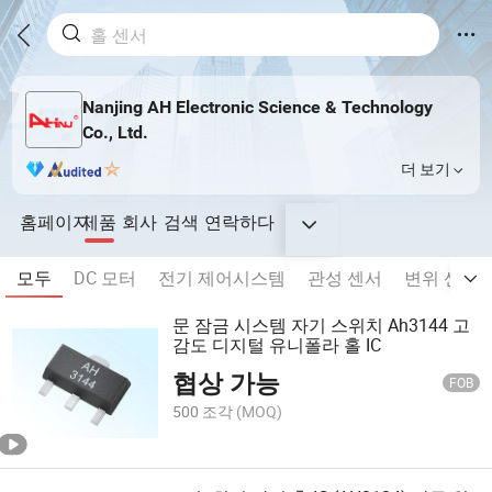
Nanjing AH Electronic Science & Technology
Co., Ltd.
더 보기
홈페이지
제품
회사
검색
연락하다
모두
DC 모터
전기 제어시스템
관성 센서
변위 센서
문 잠금 시스템 자기 스위치 Ah3144 고
감도 디지털 유니폴라 홀 IC
협상 가능
FOB
500 조각
(MOQ)