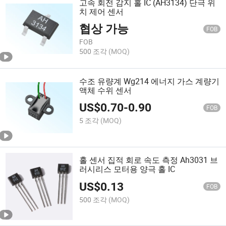
고속 회전 감지 홀 IC (AH3134) 단극 위
치 제어 센서
협상 가능
FOB
FOB
500 조각
(MOQ)
수조 유량계 Wg214 에너지 가스 계량기
액체 수위 센서
US$
0.70
-
0.90
FOB
5 조각
(MOQ)
홀 센서 집적 회로 속도 측정 Ah3031 브
러시리스 모터용 양극 홀 IC
US$
0.13
FOB
500 조각
(MOQ)