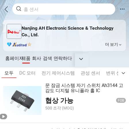
Nanjing AH Electronic Science & Technology
Co., Ltd.
더 보기
홈페이지
제품
회사
검색
연락하다
모두
DC 모터
전기 제어시스템
관성 센서
변위 센서
문 잠금 시스템 자기 스위치 Ah3144 고
감도 디지털 유니폴라 홀 IC
협상 가능
FOB
500 조각
(MOQ)