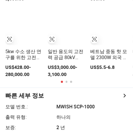
5kw 수소 생산 연
일반 용도의 고전
베트남 중동 핫 모
구를 위한 고전압
력 공급 80kV
델 2300W 외국 무
직류 전원 공급 장
100W 영국 기술
역 맞춤형 모델 고
US$428.00-
US$3,000.00-
US$5.5-6.8
치
LAS-230VAC-
출력 호텔 공급
280,000.00
3,100.00
P100-80K-2U
빠른 세부 정보
모델 번호.:
MWISH SCP-1000
출력 유형:
하나의
보증:
2 년