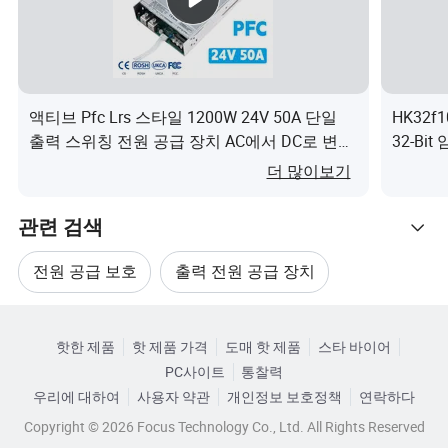
액티브 Pfc Lrs 스타일 1200W 24V 50A 단일
HK32
출력 스위칭 전원 공급 장치 AC에서 DC로 변환
32-Bi
기 LED 스트립 CNC 기계 도매이(가) 무엇인가
무엇인
더 많이보기
요?
관련 검색
전원 공급 보호
출력 전원 공급 장치
관련 카테고리
맞춤형 전원 공급 장치
새 전원 공급 장치
핫한 제품
핫 제품 가격
도매 핫 제품
스타 바이어
카테고리로 찾아보기
PC사이트
통찰력
울 전원 공급 장치
특수 전원 공급 장치
우리에 대하여
사용자 약관
개인정보 보호정책
연락하다
Copyright © 2026 Focus Technology Co., Ltd. All Rights Reserved