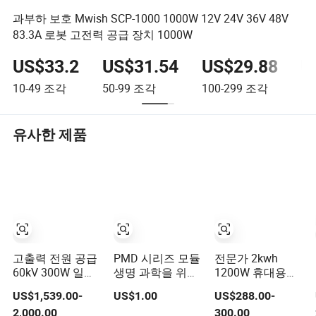
과부하 보호 Mwish SCP-1000 1000W 12V 24V 36V 48V
83.3A 로봇 고전력 공급 장치 1000W
US$33.2
US$31.54
US$29.88
U
10-49
조각
50-99
조각
100-299
조각
≥3
유사한 제품
고출력 전원 공급
PMD 시리즈 모듈
전문가 2kwh
60kV 300W 일반
생명 과학을 위한
1200W 휴대용
용도 LAS-
고효율 고전력 공
LiFePO4 고출력
US$1,539.00-
US$1.00
US$288.00-
230VAC-P300-
급 장치
에너지 저장 장치
2,000.00
300.00
60K-2U
야외용