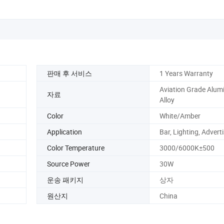
판매 후 서비스
1 Years Warranty
Aviation Grade Alu
자료
Alloy
Color
White/Amber
Application
Bar, Lighting, Advert
Color Temperature
3000/6000K±500
Source Power
30W
운송 패키지
상자
원산지
China