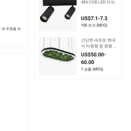
48V COB LED 자석
스포트라이트 스마
트 트랙라이트
US$7.1-7.3
100 조각 (MOQ)
시 새 조명을 보
간단한 새로운 현대
식 타원형 링 원형 L
ED 샹들리에 조명 원
US$50.00-
형 링 조절 가능한 램
60.00
프 거실 식당 침실 홀
가정 실내용
1 상품 (MOQ)