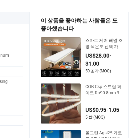
이 상품을 좋아하는 사람들은 도
좋아했습니다
스마트 제어 패널 조
명 색온도 선택 가능
한 LED 패널 조명 모
minum
US$28.00-
든 공간에 적합
31.00
50 조각 (MOQ)
ising
COB Csp 스트립 화
이트 Ra90 8mm 32
0LEDs 12V/24V 5.4
W LED 스트립 조명
US$0.95-1.05
루체스 LED 티라 데
루즈 LED COB LED
5 쌀 (MOQ)
스트립
올그린 Agsl25 가로