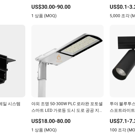
 LED COB
가로등 하우징 조명, 150W ENEC 인증
WiFi 실내 투
US$30.00-90.00
US$0.1-3.
LED 가로등
능 조명 E27 
1 상품 (MOQ)
5,000 조각 (
 레일 시스템
야외 조명 50-300W PLC 로라완 포토셀
투야 블루투스 
스마트 LED 가로등 도시 도로 공공 지역
스포트라이트
조명
US$18.00-80.00
US$7.1-7.
1 상품 (MOQ)
100 조각 (MO