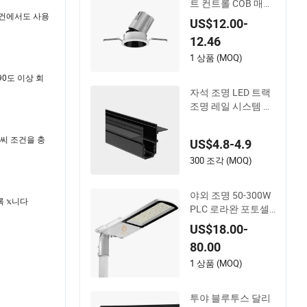
트 컨트롤 COB 매립
형 LED 다운라이트
조건에서도 사용
US$12.00-
조명 조절 가능 색온
12.46
도 선택 가능
1 상품 (MOQ)
90도 이상 회
자석 조명 LED 트랙
조명 레일 시스템 M
20 및 M35
날씨 조건을 충
US$4.8-4.9
300 조각 (MOQ)
야외 조명 50-300W
록 𝕩니다
PLC 로라완 포토셀
스마트 LED 가로등
US$18.00-
도시 도로 공공 지역
80.00
조명
1 상품 (MOQ)
투야 블루투스 달리