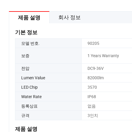
회사 정보
제품 설명
기본 정보
모델 번호.
90205
보증
1 Years Warranty
전압
DC9-36V
Lumen Value
82000lm
LED Chip
3570
Water Rate
IP68
등록상표
없음
규격
3인치
제품 설명