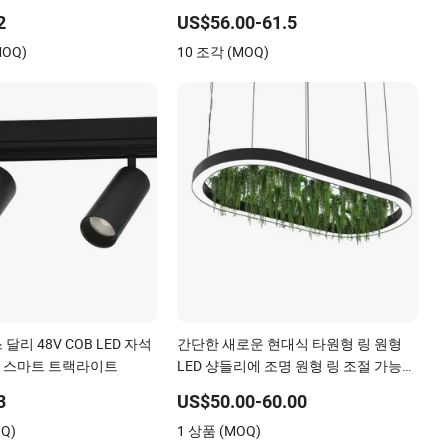
야 원격 제어 IC RC 디밍 가
양광 LED 가로등
2
US$56.00-61.5
B22 LED 전구
MOQ)
10 조각 (MOQ)
달리 48V COB LED 자석
간단한 새로운 현대식 타원형 링 원형
 스마트 트랙라이트
LED 샹들리에 조명 원형 링 조절 가능한
램프 거실 식당 침실 홀 가정 실내용
3
US$50.00-60.00
Q)
1 상품 (MOQ)