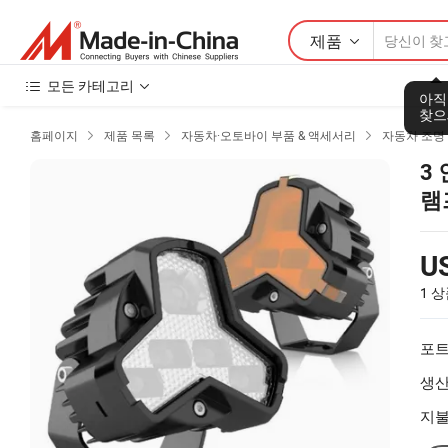
제품
모든 카테고리
아직
찾으
홈페이지
제품 목록
자동차·오토바이 부품 & 액세서리
자동차 조명 



3
램
U
1 
포트
생산
지불