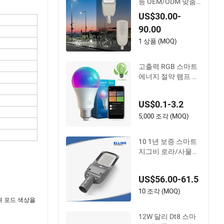
등 OEM/ODM 맞춤
형 브랜드 새 제품 6
US$30.00-
0 개월 보증 200W
90.00
가로등 하우징 조명,
150W ENEC 인증 LE
1 상품 (MOQ)
D 가로등
고출력 RGB 스마트
에너지 절약 램프 조
명 비상 실내 블루투
스 85-265V 도브 Wi
US$0.1-3.2
Fi 실내 투야 원격 제
어 IC RC 디밍 가능
5,000 조각 (MOQ)
조명 E27 B22 LED
전구
10 1년 보증 스마트
지그비 로라/사물인
터넷 LED 정원 가로
등 도로 가로등 태양
US$56.00-61.5
광 LED 가로등
10 조각 (MOQ)
여 포드 색상을
12W 달리 Dt8 스마