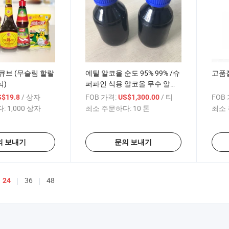
큐브 (무슬림 할랄
에틸 알코올 순도 95% 99% /슈
고품
식)
퍼파인 식용 알코올 무수 알코
올
/ 상자
FOB 가격:
/ 티
FOB
S$19.8
US$1,300.00
:
1,000 상자
최소 주문하다:
10 톤
최소 
의 보내기
문의 보내기
36
48
24