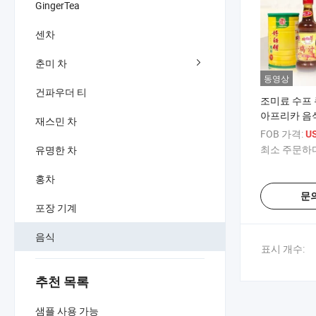
GingerTea
센차
춘미 차
동영상
건파우더 티
조미료 수프 
아프리카 음
재스민 차
FOB 가격:
U
최소 주문하다
유명한 차
홍차
문
포장 기계
음식
표시 개수:
추천 목록
샘플 사용 가능