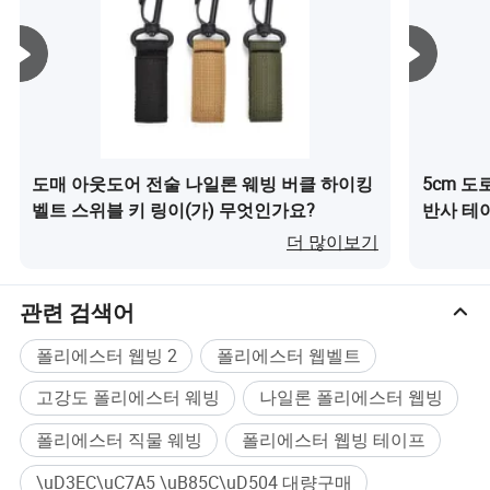
도매 아웃도어 전술 나일론 웨빙 버클 하이킹
5cm 도
벨트 스위블 키 링이(가) 무엇인가요?
반사 테이
무엇인가
더 많이보기
관련 검색어
폴리에스터 웹빙 2
폴리에스터 웹벨트
고강도 폴리에스터 웨빙
나일론 폴리에스터 웹빙
폴리에스터 직물 웨빙
폴리에스터 웹빙 테이프
\uD3EC\uC7A5 \uB85C\uD504 대량구매