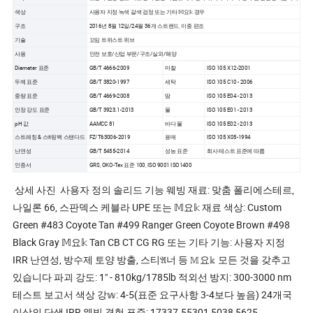
색상
사용자 지정 녹색 갈색 검정 또는 기타 𝕄요𝕜 경우
구조
2016년 8월 12일/24월 36개 스트랜드, 이중 편조
기술
꼬임 트위스트 위브
사용
안전 보호/산업 부문/구조/실외/해양
Diamater 표준
GB/T 4666-2009
마찰
ISO 105 X12-2001
두께 표준
GB/T 3820-1997
세탁
ISO 105 C10 - 2006
중량 표준
GB/T 4669-2008
땀
ISO 105 E04 - 2013
인장 강도 표준
GB/T 3923.1-2013
물
ISO 105 E01 - 2013
pH 값
AAMCC 81
바다 물
ISO 105 E02 - 2013
스트레칭 & 스𝔄링백 스탠다드
FZ/T63006-2019
용매
ISO 105 X05-1994
난연성
GB/T 5455-2014
성능 표준
회사 테스트 표준에 따름
인증서
GRS, OKO-Tex 표준 100, ISO 9001 ISO1400
상세 사진 사용자 정의 솔리드 기능 웨빙 재료: 맞춤 폴리에스테르,
나일론 66, 스판덱스 케블라 UPE 또는 𝕄요𝕜 재료 색상: Custom
Green #483 Coyote Tan #499 Ranger Green Coyote Brown #498
Black Gray 𝕄요𝕜 Tan CB CT CG RG 또는 기타 기능: 사용자 지정
IRR 난연성, 방수제 토양 방출, 스티𝔄너 등 𝕄요𝕜 모든 것을 갖추고
있습니다 파괴 강도: 1" - 810kg/1785lb 적외선 방지: 300-3000 nm
테스트 보고서 색상 강𝕨: 4-5(표준 요구사항 3-4보다 높음) 24개국
이상의 단색 IRR 웨빙 경험 표준: 17337.55301 5038 5625