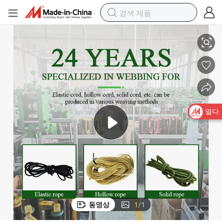
빙
커스텀 브레이드 후드 스트링 코드 의류 6mm 나일론 홀로우 평면 로프 웨
열다
동영상
1
/
1