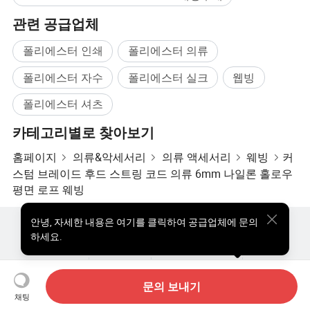
관련 공급업체
폴리에스터 인쇄
폴리에스터 의류
폴리에스터 자수
폴리에스터 실크
웹빙
폴리에스터 셔츠
카테고리별로 찾아보기
홈페이지
의류&악세서리
의류 액세서리
웨빙
커
스텀 브레이드 후드 스트링 코드 의류 6mm 나일론 홀로우
평면 로프 웨빙
안녕
,
자세한 내용은 여기를 클릭하여 공급업체에 문의
핫한 제품
핫 제품 가격
도매 핫 제품
스타 바이어
하세요.
PC사이트
통찰력
우리에 대하여
사용자 약관
개인정보 보호정책
연락하다
Copyright © 2026 Focus Technology Co., Ltd. All Rights Reserved
문의 보내기
채팅