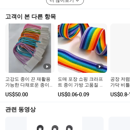
더 많이보기
고객이 본 다른 항목
고강도 종이 끈 재활용
도매 포장 쇼핑 크라프
공장 저렴
가능한 다채로운 종이
트 종이 가방 고품질 종
가닥 비틀
로프 가방 손잡이 포장
이 끈 및 리본
로프 PE
US$50.00
US$0.06-0.09
US$0.8-
용
8mm 10
14mm 
PE 베일
관련 동영상