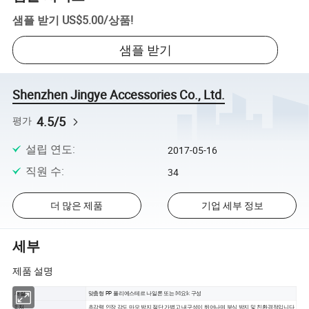
샘플 받기
US$5.00
/
상품
!
샘플 받기
Shenzhen Jingye Accessories Co., Ltd.
4.5/5
평가
설립 연도
:
2017-05-16
직원 수
:
34
더 많은 제품
기업 세부 정보
세부
제품 설명
재질
맞춤형 PP 폴리에스테르 나일론 또는 𝕄요𝕜 구성
𝔼처
초강력 인장 강도 마모 방지 절단 가볍고 내구성이 뛰어나며 부식 방지 및 친환경적입니다