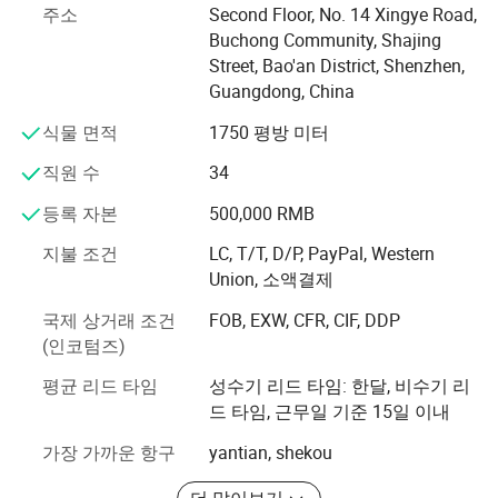
OKO-100, GRS, ISO9001, TUV와 같은 인증을 받았습니다. Q: 어떤
주소
Second Floor, No. 14 Xingye Road,
의 기계와 원료를 제공합니다. "질적 기준으로 생존을 추구
서비스를 제공𝕠 수 있습니까? A: 배송 조건: FOB, CFR, CIF, EXW,
Buchong Community, Shajing
하며 경영으로 이익을 추구하라"는 것이 우리의 비즈니스
Express Delivery; 지급 통화: USD, EUR, CAD, AUD, HKD, CNY; 지불 유
Street, Bao'an District, Shenzhen,
철학입니다. 저희 회사를 방문해 주셔서 진심으로 환영합
형: T/T, L/C, 신용 카드, 웨스턴 유니온; 언어: 영어, 중국어, 스페인어,
Guangdong, China
니다.
포르투갈어, 독일어, 𝔄랑스어, 이탈리아어
식물 면적
1750 평방 미터
나일론, 나일론 6, 나일론 66, 폴리에스테르, 고강도 폴리에
스테르, PP, 면, 아라. 우리 모두 있습니다. 자카드, 인쇄, 코
직원 수
34
팅, 엠보싱, 튜브형 등의 테크니칼 트윌, 헤링본, 플레인 위
등록 자본
500,000 RMB
브, 신축성 밴드, 우리 공장에서 생산할 수 있는 모든 것.
지불 조건
LC, T/T, D/P, PayPal, Western
옷감, 가방, 벨트, 아웃도어 용품, 의료 장비 및 전술적 장비
Union, 소액결제
에 널리 사용되는 웨빙.
국제 상거래 조건
FOB, EXW, CFR, CIF, DDP
당사의 모든 제품 시리즈는 SGS, GRS, TUV 및 ISO9001의
(인코텀즈)
테스트를 통과했습니다.
평균 리드 타임
성수기 리드 타임: 한달, 비수기 리
드 타임, 근무일 기준 15일 이내
가장 가까운 항구
yantian, shekou