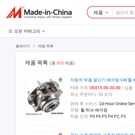
제품
모든 카테고리
홈페이지
제품 목록

제품 목록
(총
655
제품)
자동차 부품 절단기 베어링 GM 휠 베어링
FOB 가격:
/ 상품
US$15.00-20.00
최소 주문하다:
50 조각
판매 후 서비스:
24-Hour Online Ser
유형:
휠 허브 베어링
허용 오차:
P0 P6 P5 P4 P2, P5
음식 기계 베어링 고품질 베어링 부품 