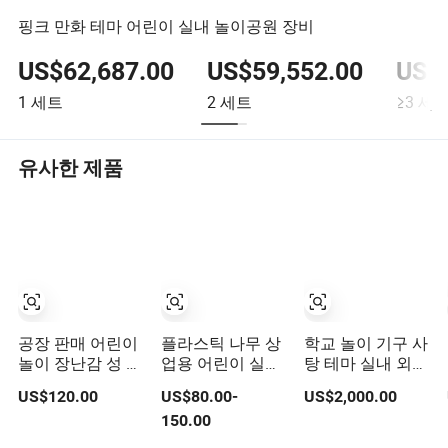
핑크 만화 테마 어린이 실내 놀이공원 장비
US$62,687.00
US$59,552.00
US$5
1
세트
2
세트
≥3
세
유사한 제품
공장 판매 어린이
플라스틱 나무 상
학교 놀이 기구 사
놀이 장난감 성 실
업용 어린이 실내
탕 테마 실내 외부
내 부드러운 놀이
외부 부드러운 공
부드러운 놀이터
US$120.00
US$80.00-
US$2,000.00
터
원 놀이터 닌자 학
어린이용
150.00
교