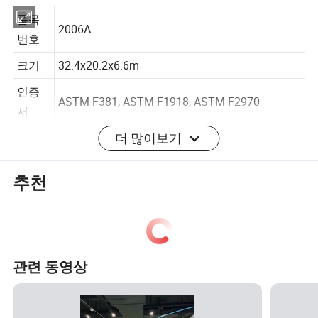
품목
2006A
번호
크기
32.4x20.2x6.6m
인증
ASTM F381, ASTM F1918, ASTM F2970
서
더 많이보기
AgeRa
3-15세
nge
추천
a. 플라스틱 부품: 한국에서 LLDPE를 수입했습니
다.
B. 포스트: National 표준 아연 도금 강철 파이프.
재질
C. 데크, 계단, 다리: 부드러운 PVC 덮개있는 나무
관련 동영상
내부.
(필요에 따라 다른 자료를 사용할 수 있습니다.)