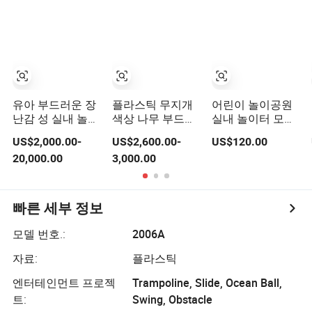
유아 부드러운 장
플라스틱 무지개
어린이 놀이공원
난감 성 실내 놀이
색상 나무 부드러
실내 놀이터 모험
터 어린이 실내 놀
운 체육관 어린이
공원 상업용 실내
US$2,000.00-
US$2,600.00-
US$120.00
이 공간
놀이 매트 놀이집
부드러운 놀이터
20,000.00
3,000.00
다채로운 실내 외
어린이를 위한
부 부드러운 미끄
럼틀 놀이터
빠른 세부 정보
모델 번호.:
2006A
자료:
플라스틱
엔터테인먼트 프로젝
Trampoline, Slide, Ocean Ball,
트:
Swing, Obstacle