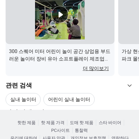
설치
전문적인 CAD 지침, 조립 절차 및 프로젝트 사례
포장
표준 수출 포장, 소프트 덮개 PVC
모든 요소는 균열 방지, 페이드 방지, 안티독성, 자
장점
외선 차단 저항입니다.
비고
고객의 요구 사항에 따라 설계할 수 있습니다.
300 스퀘어 미터 어린이 놀이 공간 상업용 부드
가상 현
러운 놀이터 장비 유아 소프트플레이 제조업체
파크 몰
이(가) 무엇인가요?
더 많이보기
관련 검색
실내 놀이터
어린이 실내 놀이터
관련 카테고리
실내 어린이 놀이터
놀이터 플라스틱 실내
핫한 제품
핫 제품 가격
도매 핫 제품
스타 바이어
카테고리로 찾아보기
PC사이트
통찰력
어린이 실내 놀이터 공원
실내 놀이터 장난감
우리에 대하여
사용자 약관
개인정보 보호정책
연락하다