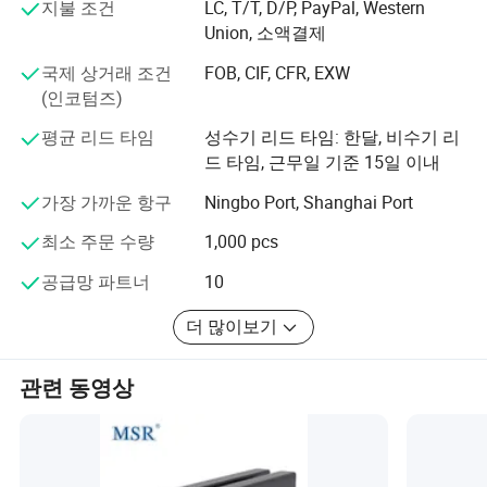
지불 조건
LC, T/T, D/P, PayPal, Western
임 커넥터부터 완전 자동화된 산업용 장비 플랫폼 조립까
Union, 소액결제
지, 당사는 상세한 액세서리 지원 및 서비스를 제공할 수 있
습니다. 메젤과 MSR 관련 부품은 기본적인 산업 건설에서
국제 상거래 조건
FOB, CIF, CFR, EXW
부터 완전 자동 로봇 정밀 조정 부품에 이르기까지 모든 분
(인코텀즈)
야에 관여합니다. 동시에 18세기 말까지 "지방 과학 및 기술
평균 리드 타임
성수기 리드 타임: 한달, 비수기 리
기업"으로 승인받았습니다. 19년 동안 이 회사는 고품질 제
드 타임, 근무일 기준 15일 이내
품과 충성도 높은 대규모 고객 기반에 의존하여 온라인 비
즈니스를 포괄적으로 개발하고 고급 과학 및 기술 기업으
가장 가까운 항구
Ningbo Port, Shanghai Port
로 성장시키기 위해 노력할 계획입니다. 에어 프로덕츠의
다양한 제품은 고객의 다양한 수요를 충족할 수 있습니다.
최소 주문 수량
1,000 pcs
우리는 회사를 설립한 이후 "품질 우선, 고객 우선, 신용 기
공급망 파트너
10
반"이라는 경영 원칙을 고수하며, 고객의 잠재적인 요구를
충족하기 위해 항상 최선을 다합니다. 우리 회사는 세계 경
더 많이보기
제의 세계화 추세가 저항할 수 없는 힘으로 발전한 이후, 승
승의 상황을 실현하기 위해 전 세계 기업들과 성실히 협력
관련 동영상
하고자 합니다.
추천 제품