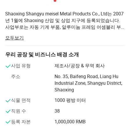
크기
25 시리즈
Shaoxing Shangyu meisel Metal Products Co., Ltd는 2007
년 1월에 Shaoxing 산업 및 상업 지구에 등록되었습니다.
사업부로는 자동 기계 부품, 알루미늄 프레임 어셈블리 부
품 등이 있습니다. 이 회사는 자체 수입과 수출 권리를 보유
상세 사진
모두보기
하고 있으며 중국 본토 시장에 의존하는 제품을 보유하고
있으며 해외 시장을 적극적으로 확장해 나갈 것입니다. 현
재, 스웨덴, 덴마크, 스위스, 미국, 독일 등 30개 이상의 국가
우리 공장 및 비즈니스 배경 소개
와 지역에 성공적으로 진출했습니다. 프랑스, 스페인, 벨기
사업 유형
제조사/공장 & 무역 회사
에, 아랍에미리트, 이스라엘, 일본, 대한민국, 태국, 인도, 중
국 및 대만 에어 프로덕트 회사는 가정용 알루미늄 프로필
주소
No. 35, Baifeng Road, Liang Hu
액세서리의 직접 생산 공장입니다. 10년 이상 발전해 온 이
Industrial Zone, Shangyu District,
회사의 "meser" 및 "MSR" 브랜드는 국내외 제품에서도 잘
Shaoxing
알려져 있습니다. 이 회사는 첨단 산업 개념을 계승하고, 산
식물 면적
1000 평방 미터
업 자동화 파트를 지속적으로 개발 및 설계하며, 지금까지
다양한 제조 원칙을 준수하고 모든 자동 조립 방법을 가능
직원 수
38
하게 하는 2000종 이상의 고급 제품을 보유하고 있습니다.
메셀은 모든 장비 제조업체와 설계자에게 직관적인 제품
등록 자본
1,000,000 RMB
매개 변수와 기술 지원을 제공할 수 있습니다. 간단한 프레