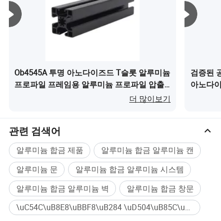
Ob4545A 투명 아노다이즈드 T슬롯 알루미늄
검증된 공
프로파일 프레임용 알루미늄 프로파일 압출
아노다이
이(가) 무엇인가요?
엇인가요
더 많이보기
관련 검색어
알루미늄 합금 제품
알루미늄 합금 알루미늄 캔
알루미늄 문
알루미늄 합금 알루미늄 시스템
알루미늄 합금 알루미늄 벽
알루미늄 합금 창문
\uC54C\uB8E8\uBBF8\uB284 \uD504\uB85C\uD544 대량구매