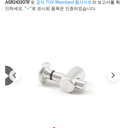
ASR2432078
"로
공식 TÜV Rheinland 웹사이트
의 보고서를 확
인하세요. "
"로 표시된 품목은 인증되었습니다.
제품 매개변수
제품 이름
산업용 T 홈 알루미늄 압출 제조업체 6105 OB 2550A 2 슬롯 LED 스트립 알루미늄 𝔄로𝕄
재질
알루미늄 6105
색상
실버 화이트
마무리
깨끗𝕜 아노다이징
부품 번호
8019
지불
배송 전 100% T/T 또는 PayPal
리드 타임
주문 수량에 따라 7~15일
최소 수량
120미터
분노
T3-T8
길이
6.02m/pcs
단위 중량
1.31kg/m
표현
보통 사각형, 원형, T자 모양 또는 사용자 정의
슬롯 너비
6mm