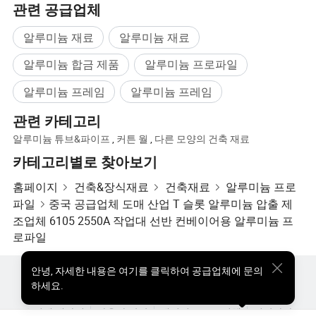
관련 공급업체
알루미늄 재료
알루미늄 재료
알루미늄 합금 제품
알루미늄 프로파일
알루미늄 프레임
알루미늄 프레임
관련 카테고리
알루미늄 튜브&파이프
,
커튼 월
,
다른 모양의 건축 재료
카테고리별로 찾아보기
홈페이지
건축&장식재료
건축재료
알루미늄 프로
파일
중국 공급업체 도매 산업 T 슬롯 알루미늄 압출 제
조업체 6105 2550A 작업대 선반 컨베이어용 알루미늄 프
로파일
안녕
,
자세한 내용은 여기를 클릭하여 공급업체에 문의
핫한 제품
핫 제품 가격
도매 핫 제품
스타 바이어
하세요.
PC사이트
통찰력
우리에 대하여
사용자 약관
개인정보 보호정책
연락하다