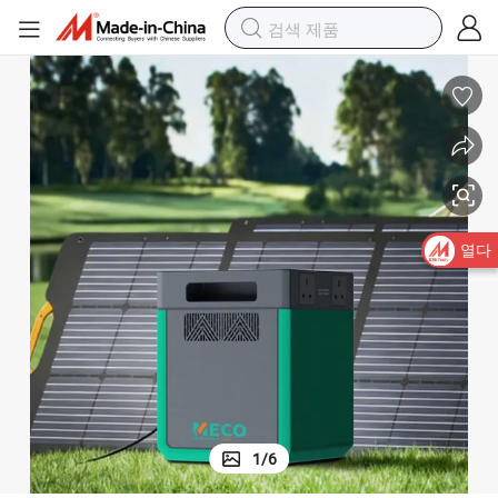
열다
1
/
6