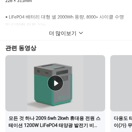
226 × 311mm
• LiFePO4 배터리 대형 셀 2000Wh 용량, 8000+ 사이클 수명
및 다양한 안전 기능
더 많이보기
• 높은 변환 효율 질화 갈륨 가이 기술은 92%의 효율을 제공
관련 동영상
합니다.
• 일체형 솔루션 내장 인버터, 배터리, BMS 및 MPPT를 통해
종합적인 전원 관리
• AC 입력 전압이 90V에서 280V로 업그레이드되어 까다로
운 전원 환경에 적합합니다.
• 강력한 출력 1200W 연속 전원으로 전화(242회 충전)에서
모든 것 하나 2009.6wh 2kwh 휴대용 전원 스
다용도 
테이션 1200W LiFePO4 태양광 발전기 비상
이(가) 
에어컨(2.3시간 작동)까지 다양한 제품을 지원합니다.