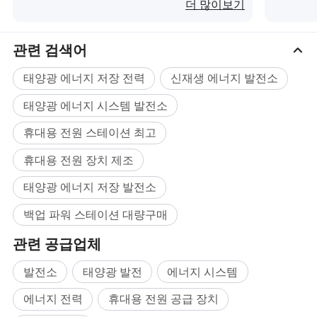
백업 야외 RV 에너지 저장 파워뱅크이(가) 무
더 많이보기
엇인가요?
• 긴 런타임 성능으로 66시간 동안 30W 팬, 20시간 동안
100W TV, 13시간 동안 150W 냉장고 등에 전력 공급
관련 검색어
상세 사진
태양광 에너지 저장 전력
신재생 에너지 발전소
태양광 에너지 시스템 발전소
휴대용 전원 스테이션 최고
휴대용 전원 장치 제조
태양광 에너지 저장 발전소
백업 파워 스테이션 대량구매
관련 공급업체
발전소
태양광 발전
에너지 시스템
에너지 전력
휴대용 전원 공급 장치