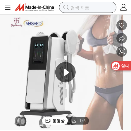
열다
동영상
1
/
6