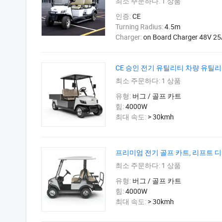
최소 주문하다:
1 상품
인증:
CE
Turning Radius:
4.5m
Charger:
on Board Charger 48V 2
CE 승인 전기 유틸리티 차량 유틸리티
최소 주문하다:
1 상품
유형:
버그 / 골프 카트
힘:
4000W
최대 속도:
> 30kmh
프리미엄 전기 골프 카트, 리프트 
최소 주문하다:
1 상품
유형:
버그 / 골프 카트
힘:
4000W
최대 속도:
> 30kmh