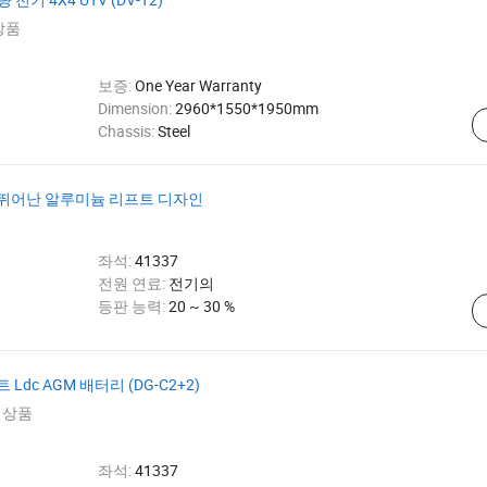
상품
보증:
One Year Warranty
Dimension:
2960*1550*1950mm
Chassis:
Steel
 뛰어난 알루미늄 리프트 디자인
좌석:
41337
전원 연료:
전기의
등판 능력:
20 ~ 30 %
Ldc AGM 배터리 (DG-C2+2)
 상품
좌석:
41337