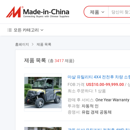
제품
모든 카테고리
홈페이지
제품 목록

제품 목록
(총
3417
제품)
마샬 유틸리티 4X4 전천후 차량 소형 전
FOB 가격:
/ 
US$10.00-99,999.00
최소 주문하다:
1 상품
판매 후 서비스:
One Year Warranty
투과형:
자동적 인
증명서:
유럽 경제 공동체
광동 마샬 유틸리티 전천후 4WD 차량 전