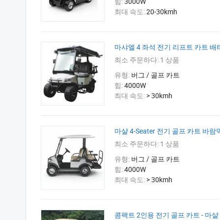
힘:
3000W
최대 속도:
20-30kmh
마샤엘 4 좌석 전기 리프트 카트 배터
최소 주문하다:
1 상품
유형:
버그 / 골프 카트
힘:
4000W
최대 속도:
> 30kmh
마샬 4-Seater 전기 골프 카트 
최소 주문하다:
1 상품
유형:
버그 / 골프 카트
힘:
4000W
최대 속도:
> 30kmh
콤팩트 2인용 전기 골프 카트 - 마샬 