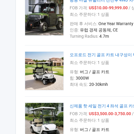
FOB 가격:
/ 
US$10.00-99,999.00
최소 주문하다:
1 상품
판매 후 서비스:
One Year Warranty
인증:
유럽 경제 공동체, CE
Turning Radius:
4.7m
오프로드 전기 골프 카트 내구성이
최소 주문하다:
1 상품
유형:
버그 / 골프 카트
힘:
3000W
최대 속도:
20-30kmh
신제품 핫 세일 전기 4 좌석 골프 카트 
FOB 가격:
/
US$3,500.00-3,750.00
최소 주문하다:
1 상품
유형:
버그 / 골프 카트