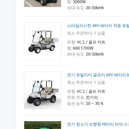
힘:
3000W
최대 속도:
20-30kmh
스타일리시한 48V 배터리 작동 유틸리
최소 주문하다:
1 상품
유형:
버그 / 골프 카트
힘:
600 1700W
최대 속도:
20-30kmh
전기 유틸리티 골프카 48V 배터리로
최소 주문하다:
1 상품
유형:
버그 / 골프 카트
전원 연료:
전기의
등판 능력:
20 ~ 30 %
전기 청소기 보행형 배터리 바닥 스