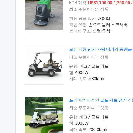
FOB 가격:
/
US$1,100.00-1,200.00
최소 주문하다:
1 상품
전원 공급 장치:
배터리
작업 유형:
손으로 눌러 스크러버
브러쉬 구조:
드럼 유형
모든 지형 전기 사냥 버기와 중량급
최소 주문하다:
1 상품
유형:
버그 / 골프 카트
힘:
4000W
최대 속도:
> 30kmh
프리미엄 신성인 골프 카트 전기 리
최소 주문하다:
1 상품
유형:
버그 / 골프 카트
힘:
3000W
최대 속도:
20-30kmh