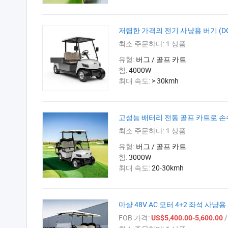
저렴한 가격의 전기 사냥용 버기 (DG
최소 주문하다:
1 상품
유형:
버그 / 골프 카트
힘:
4000W
최대 속도:
> 30kmh
고성능 배터리 전동 골프 카트로 
최소 주문하다:
1 상품
유형:
버그 / 골프 카트
힘:
3000W
최대 속도:
20-30kmh
마샬 48V AC 모터 4+2 좌석 사냥용
FOB 가격:
/
US$5,400.00-5,600.00