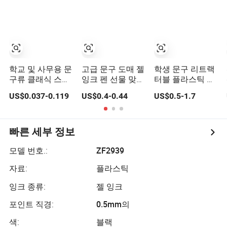
교 사무실 학생 일
상 사용용
학교 및 사무용 문
고급 문구 도매 젤
학생 문구 리트랙
구류 클래식 스타
잉크 펜 선물 맞춤
터블 플라스틱 유
일 젤 잉크 펜
형 펜 무료 샘플
창한 필기 젤 잉크
US$0.037-0.119
US$0.4-0.44
US$0.5-1.7
펜 (WG 1096)
빠른 세부 정보
모델 번호.:
ZF2939
자료:
플라스틱
잉크 종류:
젤 잉크
포인트 직경:
0.5mm의
색:
블랙