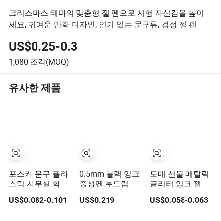
크리스마스 테마의 맞춤형 젤 펜으로 시험 자신감을 높이
세요, 귀여운 만화 디자인, 인기 있는 문구류, 검정 젤 펜
US$0.25-0.3
1,080
조각(MOQ)
유사한 제품
포스카 문구 플라
0.5mm 블랙 잉크
도매 선물 메탈릭
스틱 사무실 학교
중성펜 부드럽고
글리터 잉크 젤 펜
젤 잉크 펜 선물용
빠른 건조 리트랙
색칠용
US$0.082-0.101
US$0.219
US$0.058-0.063
터블 젤펜 편안한
그립 필기용 펜 학