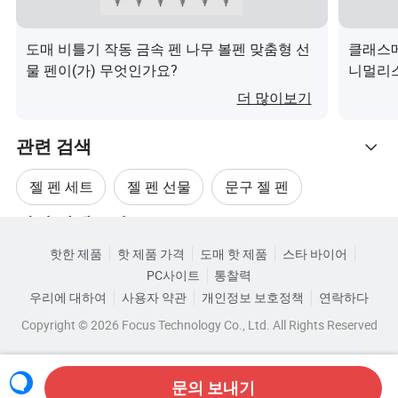
Q
대량 생산의 리드 타임은 어떻습니까?
도매 비틀기 작동 금속 펜 나무 볼펜 맞춤형 선
클래스메
A
물 펜이(가) 무엇인가요?
니멀리스
솔직히, 주문 수량 및 주문한 시즌에 따라 달라집니다
(가) 
더 많이보기
관련 검색
젤 펜 세트
젤 펜 선물
문구 젤 펜
관련 카테고리
로고 젤 펜
검은 젤 펜
파란 젤 펜
핫한 제품
핫 제품 가격
도매 핫 제품
스타 바이어
카테고리로 찾아보기
PC사이트
통찰력
우리에 대하여
사용자 약관
개인정보 보호정책
연락하다
Copyright © 2026 Focus Technology Co., Ltd. All Rights Reserved
문의 보내기