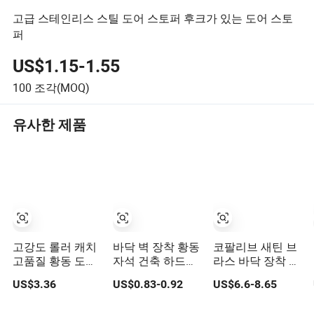
고급 스테인리스 스틸 도어 스토퍼 후크가 있는 도어 스토
퍼
US$1.15-1.55
100
조각(MOQ)
유사한 제품
고강도 롤러 캐치
바닥 벽 장착 황동
코팔리브 새틴 브
고품질 황동 도어
자석 건축 하드웨
라스 바닥 장착 고
스토퍼 B-DS54-
어 스테인리스 스
무 나사형 문 스톱
US$3.36
US$0.83-0.92
US$6.6-8.65
SN
틸 고무 아연 합금
퍼 침실 욕실 실내
독특한 유형 유리
및 실외 게이트 골