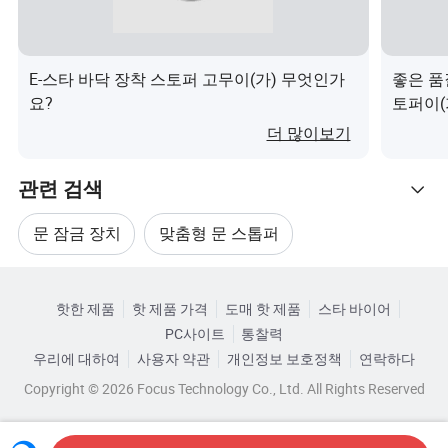
생산 프로세스
제품 품질을 테스트할 수 있는 테스트 기계가 있습니다.
E-스타 바닥 장착 스토퍼 고무이(가) 무엇인가
좋은 품
FAQ
요?
토퍼이(
Q: 당신은 공장입니까, 아니면 무역 회사입니까?
더 많이보기
A: 우리는 공장입니다.
관련 검색
Q: 공장은 어디에 있습니까? 어떻게 방문합니까?
A: 중국 광저우 및 선전 근처에 있는 장멘시 광둥성에 위치
문 잠금 장치
맞춤형 문 스톱퍼
해 있습니다. 광저우 공항에서 차로 약 2시간 거리입니다.
관련 카테고리
국내외 모든 손님들은 따뜻하게 환영해 드립니다.
현대 문 스토퍼
문 고정 장치
핫한 제품
핫 제품 가격
도매 핫 제품
스타 바이어
카테고리로 찾아보기
PC사이트
통찰력
Q: 제품을 디자인 하고 로고를 부착할 수 있습니까?
문 고정 장치 액세서리
강철 문 멈춤 장치
우리에 대하여
사용자 약관
개인정보 보호정책
연락하다
물론이야.: 주문 수량이 표준 수량에 도달하면 상자에 넣어
Copyright © 2026 Focus Technology Co., Ltd. All Rights Reserved
디자인 기준에 따라 로고를 무료로 주문할 수 있습니다.
Q: OEM/ODM 주문을 수락하십니까?