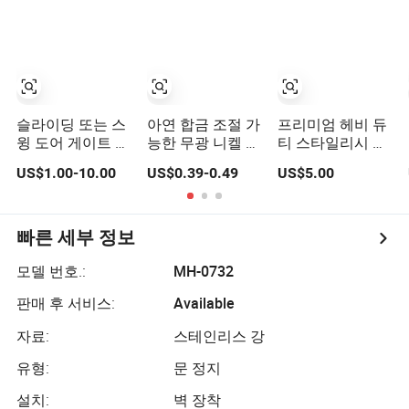
욕실 샤워 슬라이
드 블랙 니켈
딩 도어 스톱 홀더
스토퍼
슬라이딩 또는 스
아연 합금 조절 가
프리미엄 헤비 듀
윙 도어 게이트 스
능한 무광 니켈 중
티 스타일리시 도
토퍼
량급 경첩 핀 문
어 스토퍼 홈용
US$1.00-10.00
US$0.39-0.49
US$5.00
스토퍼
빠른 세부 정보
모델 번호.:
MH-0732
판매 후 서비스:
Available
자료:
스테인리스 강
유형:
문 정지
설치:
벽 장착