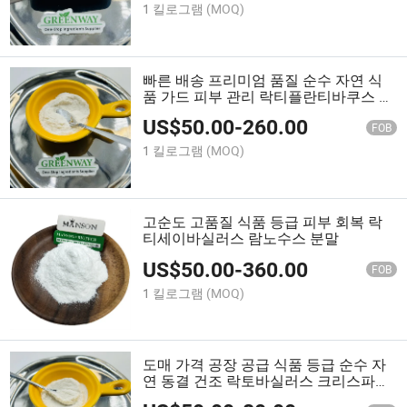
1 킬로그램
(MOQ)
빠른 배송 프리미엄 품질 순수 자연 식
품 가드 피부 관리 락티플란티바쿠스 플
란타룸 가루
US$
50.00
-
260.00
FOB
1 킬로그램
(MOQ)
고순도 고품질 식품 등급 피부 회복 락
티세이바실러스 람노수스 분말
US$
50.00
-
360.00
FOB
1 킬로그램
(MOQ)
도매 가격 공장 공급 식품 등급 순수 자
연 동결 건조 락토바실러스 크리스파투
스 분말