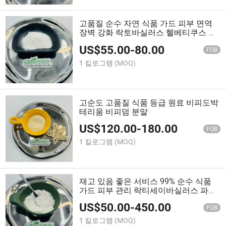
고품질 순수 자연 식품 가드 피부 면역
장벽 강화 락토바실러스 헬베티쿠스 분
말
US$
55.00
-
80.00
FOB
1 킬로그램
(MOQ)
고순도 고품질 식품 등급 원료 비피도박
테리움 비피덤 분말
US$
120.00
-
180.00
FOB
1 킬로그램
(MOQ)
재고 있음 좋은 서비스 99% 순수 식품
가드 피부 관리 락티세이바실러스 파라
카세이 분말
US$
50.00
-
450.00
FOB
1 킬로그램
(MOQ)