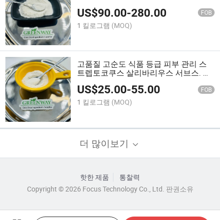
US$
90.00
-
280.00
FOB
1 킬로그램
(MOQ)
고품질 고순도 식품 등급 피부 관리 스
트렙토코쿠스 살리바리우스 서브스. 테
르모필루스
US$
25.00
-
55.00
FOB
1 킬로그램
(MOQ)
더 많이보기
핫한 제품
통찰력
Copyright © 2026 Focus Technology Co., Ltd. 판권소유