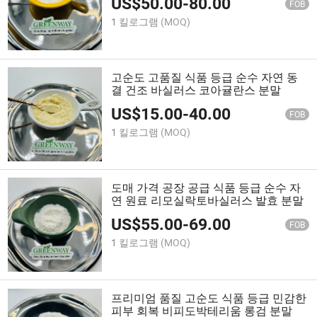
US$
50.00
-
80.00
FOB
1 킬로그램
(MOQ)
고순도 고품질 식품 등급 순수 자연 동
결 건조 바실러스 코아귤란스 분말
US$
15.00
-
40.00
FOB
1 킬로그램
(MOQ)
도매 가격 공장 공급 식품 등급 순수 자
연 원료 리모실락토바실러스 발효 분말
US$
55.00
-
69.00
FOB
1 킬로그램
(MOQ)
프리미엄 품질 고순도 식품 등급 민감한
피부 회복 비피도박테리움 롱검 분말