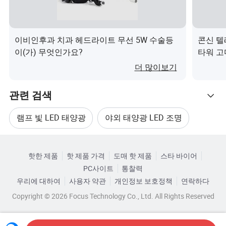
7 일 내에 뜨거운 전치 조명을 배달할 것을 약속
하며 , 맞춤형 리메스 작업에는 28일이 소요됩니다.
이비인후과 치과 헤드라이트 무선 5W 수술등
콘신 텔
이(가) 무엇인가요?
타워 고
Q3: 품질 관리 프로세스는 무엇입니까?
ISO-9001에 대한 인증을 받았으며 ISO 절차를 엄
더 많이보기
격히 준수합니다. 주문을 접수하기 전에 LED 토치
관련 검색
조명을 100% 테스트합니다 .
램프 빛 LED 태양광
야외 태양광 LED 조명
Q4: 어떤 인증서를 보유하고 있습니까?
당사의 주도 토치 조명은 유럽 지침을 준수하
관련 카테고리
재충전 가능한 태양광 조명
태양광 전구 조명
는 CE 및 RoHS Sandards에 의해 테스트되었습니다.
핫한 제품
핫 제품 가격
도매 핫 제품
스타 바이어
카테고리로 찾아보기
PC사이트
통찰력
태양광 LED 전구 조명
LED 태양광 비상등
Q5: 판매 실적이 있습니까?
우리에 대하여
사용자 약관
개인정보 보호정책
연락하다
예, LED 토치 전등에 대해 1년 보증을 제공합니
Copyright © 2026 Focus Technology Co., Ltd. All Rights Reserved
다. 결함이 있는 제품에 대해 전액 환불해 드립니다.