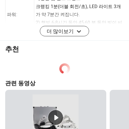
태양열 및 핸드 크랭크
크랭킹 1분(더블 회전/초), LED 라이트 3개
파워:
가 약 7분간 켜집니다.
2) 햇빛 6-8시간 동안 45-60 분 동안 빛이 비
더 많이보기
칠 수 있습니다.
추천
무게:
70g
상세 사진
관련 동영상
FAQ
Q1: 공장 또는 무역 회사입니까?
닝보 시티의 닝하이 타운에 위치한 공장입니다.
Q2: 주문이 접수되면 언제 제품을 배달합니까 ?