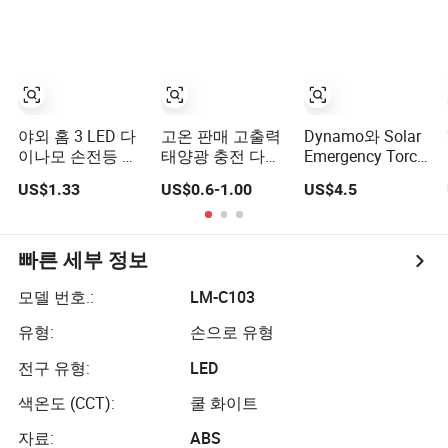
손전등 야외 캠핑
야외 홈 3 LED 다
고온 판매 고출력
Dynamo와 Solar
이나모 손전등 충
태양광 충전 다이
Emergency Torch
전식 크랭크 태양
나모 LED 손전등
충전식 LED 플래
US$1.33
US$0.6-1.00
US$4.5
광 플래시라이트
시
빠른 세부 정보
모델 번호.:
LM-C103
유형:
손으로 유형
전구 유형:
LED
색온도 (CCT):
쿨 화이트
자료:
ABS