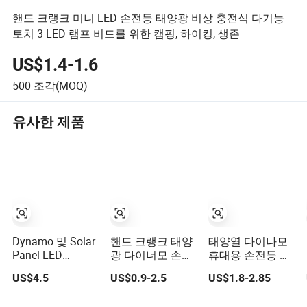
핸드 크랭크 미니 LED 손전등 태양광 비상 충전식 다기능
토치 3 LED 램프 비드를 위한 캠핑, 하이킹, 생존
US$1.4-1.6
500
조각(MOQ)
유사한 제품
Dynamo 및 Solar
핸드 크랭크 태양
태양열 다이나모
Panel LED
광 다이너모 손전
휴대용 손전등 비
Flashlight 충전식
등 충전식 비상
상 충전식 핸드 크
US$4.5
US$0.9-2.5
US$1.8-2.85
비상 토치 조명
LED 미니 열쇠고
랭크 LED 손전등
리 스냅 클립 배낭