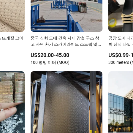
 뜨개질 코어
중국 신형 도매 건축 자재 강철 구조 창
공장 도매 대
고 자연 환기 스카이라이트 스트립 및 천
벽 장식 타일 
장 크레인
US$20.00-45.00
US$0.99-1
100 평방 미터 (MOQ)
300 meters 