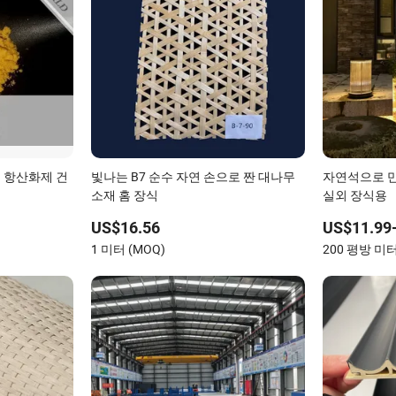
연 항산화제 건
빛나는 B7 순수 자연 손으로 짠 대나무
자연석으로 만든
소재 홈 장식
실외 장식용
US$16.56
US$11.99
1 미터 (MOQ)
200 평방 미터