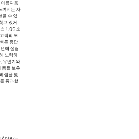
적 아름다움
 느껴지는 자
을 수 있
찾고 있거
 1.QC 소
 고객의 모
 빠른 응답
13년에 설립
위해 노력하
스, 유년기와
 제품을 보유
해 샘플 몇
트를 통과할
기반"이라는