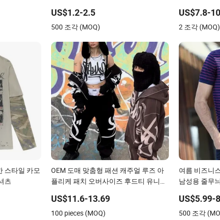
일 의류 캐주
US$1.2-2.5
US$7.8-10
후드 조깅 수
500 조각 (MOQ)
2 조각 (MOQ
한 스타일 카모
OEM 도매 맞춤형 패션 캐주얼 루즈 아
여름 비즈니스
트셔츠
플리케 패치 오버사이즈 후드티 유니섹
남성용 줄무
스 스트리트 지퍼 후드티
US$11.6-13.69
US$5.99-8
100 pieces (MOQ)
500 조각 (MO