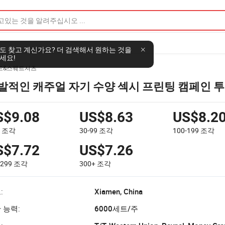
도 찾고 계신가요? 더 검색해서 원하는 것을
세요!
드&스웨트셔츠
발적인 캐주얼 자기 수양 섹시 프린팅 캠페인 
S$9.08
US$8.63
US$8.2
9
조각
30-99
조각
100-199
조각
S$7.72
US$7.26
-299
조각
300+
조각
:
Xiamen, China
 능력:
6000세트/주