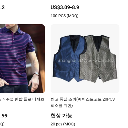
얼 의상 여성용 트랙수트
.2
US$3.09-8.9
트 후드티
)
100 PCS (MOQ)
 캐주얼 반팔 폴로 티셔츠
최고 품질 조끼(웨이스트코트 20PCS
늬
최소를 위한)
.99
협상 가능
Q)
20 pcs (MOQ)