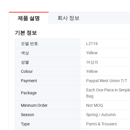
회사 정보
제품 설명
기본 정보
모델 번호.
L2116
색상
Yellow
성별
여성의
Colour
Yellow
Payment
Paypal West Union T/T
Each One Piece in Simple
Package
Bag
Mininum Order
Not MOQ
Season
Spring / Autumn
Type
Pants & Trousers