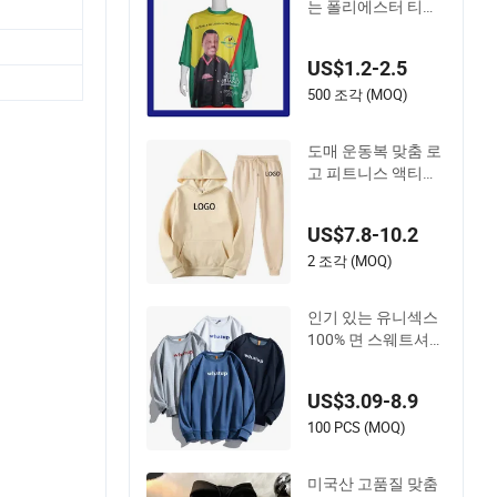
는 폴리에스터 티셔
츠
US$1.2-2.5
500 조각 (MOQ)
도매 운동복 맞춤 로
고 피트니스 액티브
웨어 체육관 복장 트
랙 수트 힙합 스타일
US$7.8-10.2
의류 캐주얼 의상 여
성용 트랙수트 후드
2 조각 (MOQ)
조깅 수트 후드티
인기 있는 유니섹스
100% 면 스웨트셔츠
맞춤 로고 후드티 크
루넥 스웨트셔츠
US$3.09-8.9
100 PCS (MOQ)
미국산 고품질 맞춤