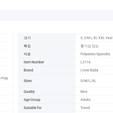
크기
S, S M L XL XXL Xxxl
특징
통기성 있는
자료
Polyester/Spandex
Item Number
L2116
Brand
Lover-Baby
 Poly
Sizes
S/M/L/XL
Quality
Nice
Age Group
Adults
Suitable for
Travel