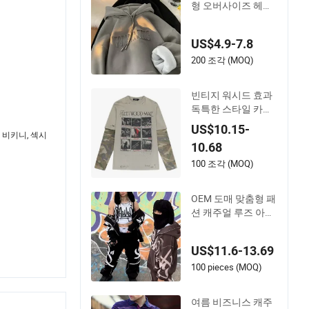
형 오버사이즈 헤비
웨이트 후드티 겨울
면 소재 레터 엠보싱
US$4.9-7.8
후드티
200 조각 (MOQ)
빈티지 워시드 효과
독특한 스타일 카모
색상 소매 남성 면 스
US$10.15-
 비키니, 섹시
웨트셔츠
10.68
100 조각 (MOQ)
OEM 도매 맞춤형 패
션 캐주얼 루즈 아플
리케 패치 오버사이
즈 후드티 유니섹스
US$11.6-13.69
스트리트 지퍼 후드
티
100 pieces (MOQ)
여름 비즈니스 캐주