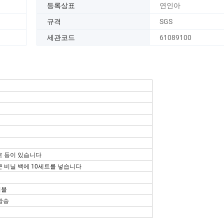
등록상표
연인아
규격
SGS
세관코드
61089100
크로 등이 있습니다
 큰 비닐 백에 10세트를 넣습니다
지불
방송