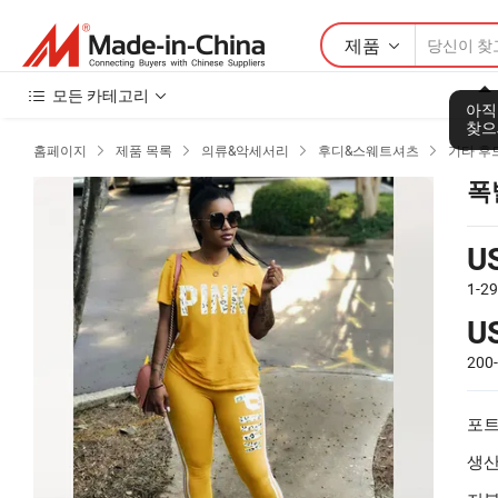
제품
모든 카테고리
아직
찾으
홈페이지
제품 목록
의류&악세서리
후디&스웨트셔츠
기타 후




폭
U
1-2
U
200
포트
생산