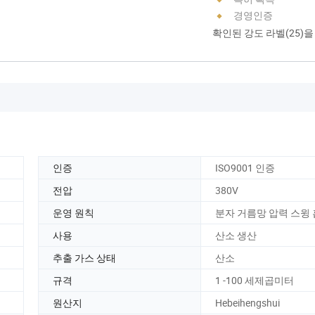
경영인증
확인된 강도 라벨(25)
인증
ISO9001 인증
전압
380V
운영 원칙
분자 거름망 압력 스윙
사용
산소 생산
추출 가스 상태
산소
규격
1 -100 세제곱미터
원산지
Hebeihengshui