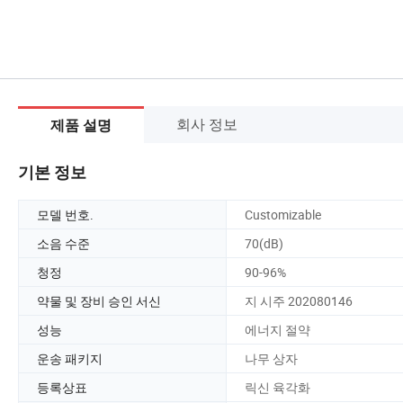
회사 정보
제품 설명
기본 정보
모델 번호.
Customizable
소음 수준
70(dB)
청정
90-96%
약물 및 장비 승인 서신
지 시주 202080146
성능
에너지 절약
운송 패키지
나무 상자
등록상표
릭신 육각화