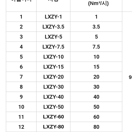
(Nm³/시)
1
LXZY-1
1
2
LXZY-3.5
3.5
3
LXZY-5
5
4
LXZY-7.5
7.5
5
LXZY-10
10
6
LXZY-15
15
7
LXZY-20
20
9
8
LXZY-30
30
9
LXZY-40
40
10
LXZY-50
50
11
LXZY-60
60
12
LXZY-80
80