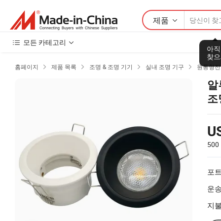
제품
모든 카테고리
아직
찾으
홈페이지
제품 목록
조명 & 조명 기기
실내 조명 기구
원통형전




알
조
U
500
포트
운송
지불