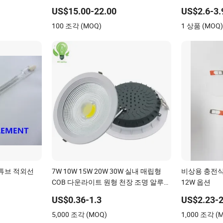
장 장착 다운
US$15.00-22.00
US$2.6-3.
100 조각 (MOQ)
1 상품 (MOQ
 튜브 적외선
7W 10W 15W 20W 30W 실내 매립형
비상용 충전식 
COB 다운라이트 원형 천장 조명 알루미
12W 옵션
늄 플라스틱 천장 조명 금색 내장형 패
US$0.36-1.3
US$2.23-2
널 조명 사무실 LED 다운라이트 CE
5,000 조각 (MOQ)
1,000 조각 (
RoHS 인증