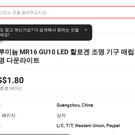
도 찾고 계신가요? 더 검색해서 원하는 것을
세요!
등
루미늄 MR16 GU10 LED 할로겐 조명 기구 매
명 다운라이트
S$1.80
 조각
(MOQ)
:
Guangzhou, China
 패키지:
상자
:
L/C, T/T, Western Union, Paypal