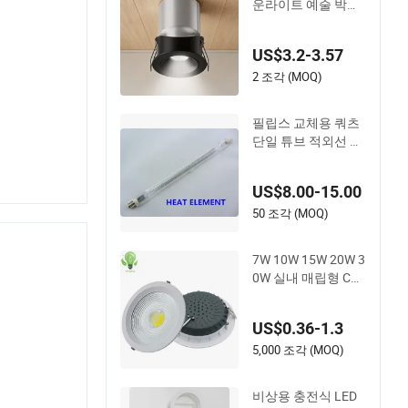
운라이트 예술 박물
관 및 호텔용
US$3.2-3.57
2 조각 (MOQ)
필립스 교체용 쿼츠
단일 튜브 적외선 난
방 램프 CE 인증
US$8.00-15.00
50 조각 (MOQ)
7W 10W 15W 20W 3
0W 실내 매립형 CO
B 다운라이트 원형
천장 조명 알루미늄
US$0.36-1.3
플라스틱 천장 조명
금색 내장형 패널 조
5,000 조각 (MOQ)
명 사무실 LED 다운
라이트 CE RoHS 인
비상용 충전식 LED
증