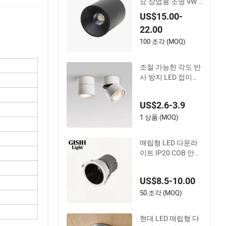
요 상업용 조명 9W L
ED 다운라이트
US$15.00-
22.00
100 조각 (MOQ)
조절 가능한 각도 반
사 방지 LED 접이식
스포트라이트 거실
가정용 비개방형 천
US$2.6-3.9
장 장착 다운라이트
알루미늄
1 상품 (MOQ)
매립형 LED 다운라
이트 IP20 COB 안티
글레어 천장 다운라
이트 실내용
US$8.5-10.00
50 조각 (MOQ)
현대 LED 매립형 다