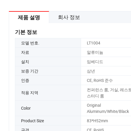
회사 정보
제품 설명
기본 정보
모델 번호.
LT1004
자료
알류미늄
설치
임베디드
보증 기간
삼년
인증
CE, RoHS 준수
컨퍼런스 룸, 거실, 레스
적용 지역
스터디 룸
Original
Color
Aluminum/White/Black
Product Size
83*H52mm
규격
CE, RoHS