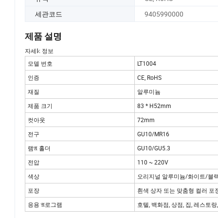
세관코드
9405990000
제품 설명
자세𝕜 정보
모델 번호
LT1004
인증
CE, RoHS
재질
알루미늄
제품 크기
83 * H52mm
컷아웃
72mm
전구
GU10/MR16
램𝔄 홀더
GU10/GU5.3
전압
110 ~ 220V
색상
오리지널 알루미늄/화이트/블랙
포장
흰색 상자 또는 맞춤형 컬러 포
응용 𝔄로그램
호텔, 백화점, 상점, 집, 레스토랑,