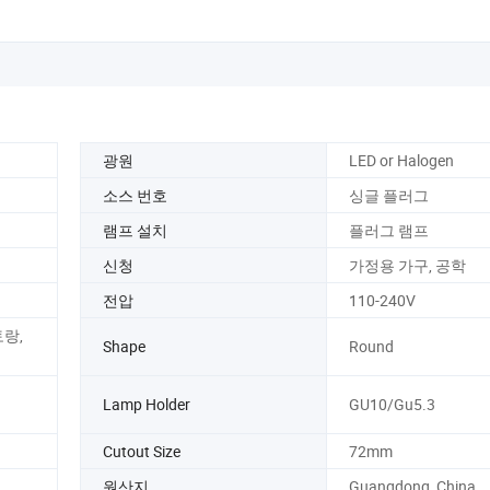
광원
LED or Halogen
소스 번호
싱글 플러그
램프 설치
플러그 램프
신청
가정용 가구, 공학
전압
110-240V
토랑,
Shape
Round
Lamp Holder
GU10/Gu5.3
Cutout Size
72mm
원산지
Guangdong, China