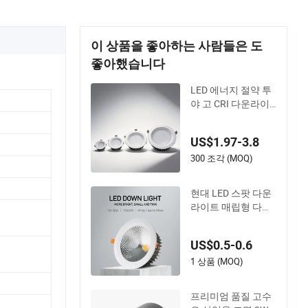
이 상품을 좋아하는 사람들은 도
좋아했습니다
LED 에너지 절약 투
야 고 CRI 다운라이
트 창의적인 조명 솔
루션을 위한
US$1.97-3.8
300 조각 (MOQ)
현대 LED 스팟 다운
라이트 매립형 다운
라이트 천장 스포트
라이트 실내 공간용
US$0.5-0.6
조명
1 상품 (MOQ)
프리미엄 품질 고수