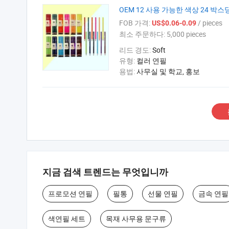
OEM 12 사용 가능한 색상 24 박
FOB 가격:
/ pieces
US$0.06-0.09
최소 주문하다:
5,000 pieces
리드 경도:
Soft
유형:
컬러 연필
용법:
사무실 및 학교, 홍보
지금 검색 트렌드는 무엇입니까
프로모션 연필
필통
선물 연필
금속 연필
색연필 세트
목재 사무용 문구류