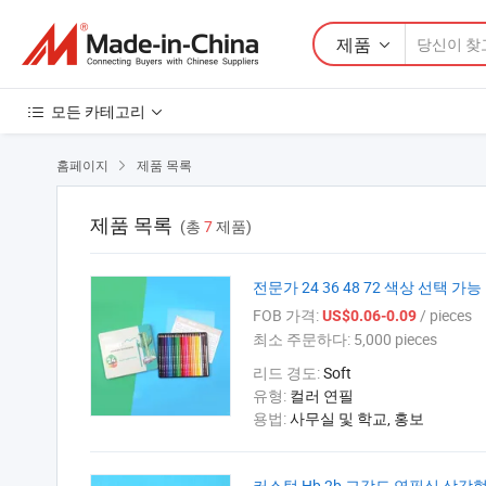
제품
모든 카테고리
홈페이지
제품 목록

제품 목록
(총
7
제품)
전문가 24 36 48 72 색상 선택 
FOB 가격:
/ pieces
US$0.06-0.09
최소 주문하다:
5,000 pieces
리드 경도:
Soft
유형:
컬러 연필
용법:
사무실 및 학교, 홍보
커스텀 Hb 2b 고강도 연필심 삼