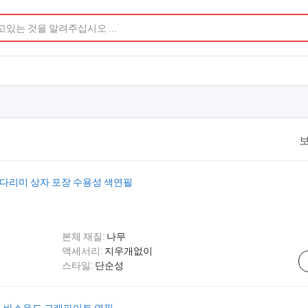
보
가능 다리미 상자 포장 수용성 색연필
본체 재질:
나무
액세서리:
지우개없이
스타일:
단순성
각형 바스우드 그래파이트 연필