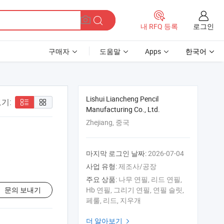
로그인
내 RFQ 등록
구매자
도움말
Apps
한국어
Lishui Liancheng Pencil
기:
Manufacturing Co., Ltd.
Zhejiang, 중국
마지막 로그인 날짜:
2026-07-04
사업 유형:
제조사/공장
주요 상품:
나무 연필, 리드 연필,
문의 보내기
Hb 연필, 그리기 연필, 연필 슬릿,
페룰, 리드, 지우개
더 알아보기
