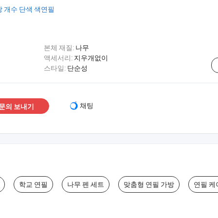
스당 개수 단색 색연필
본체 재질:
나무
액세서리:
지우개없이
스타일:
단순성
채팅
문의 보내기
학교 연필
나무 펜 세트
맞춤형 연필 가방
연필 케