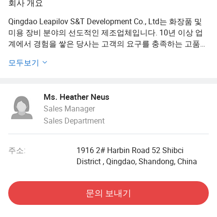
회사 개요
Qingdao Leapilov S&T Development Co., Ltd는 화장품 및
미용 장비 분야의 선도적인 제조업체입니다. 10년 이상 업
계에서 경험을 쌓은 당사는 고객의 요구를 충족하는 고품질
시스템의 신뢰할 수 있는 공급업체로 자리매김했습니다. 중
모두보기
국의 최대 생산 용량과 함께 최첨단 제조 시설을 통해 전 세
계 고객에게 탁월한 서비스를 제공하고 적시에 납품할 수
있습니다.
Ms. Heather Neus
Sales Manager
당사는 국제 품질 표준을 준수하고 제품의 성능과 신뢰성을
Sales Department
개선하기 위해 지속적으로 노력하고 있습니다. 기술력과 전
담 엔지니어 및 기술자 팀이 끊임없이 일하면서 장비가 최
고의 품질 및 내구성 기준을 충족하도록 보장합니다. 제품
주소:
1916 2# Harbin Road 52 Shibci
의 탁월한 성능, 수명, 사용 편의성에 자부심을 가지고 있으
District , Qingdao, Shandong, China
므로 고객이 투자 가치를 극대화할 수 있습니다.
당사의 광범위한 기계에는 IPL(Intensive Pulse Light) 머신,
문의 보내기
CO2 분획 레이저 머신, 808nm 다이오드 레이저 머신, Q-
Switched ND:YAG 레이저 머신, LeapCryo 머신, LeapShape